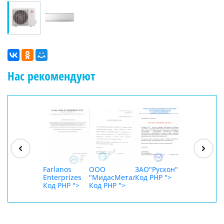
Нас рекомендуют
ООО
"Джасткрафт"
Код PHP
">
Farlanos
ООО
ЗАО"Рускон"
ООО
Enterprizes
"МидасМеталлАрт"
Код PHP
">
DigitalAgenc
Код PHP
">
Код PHP
">
Код PHP
">