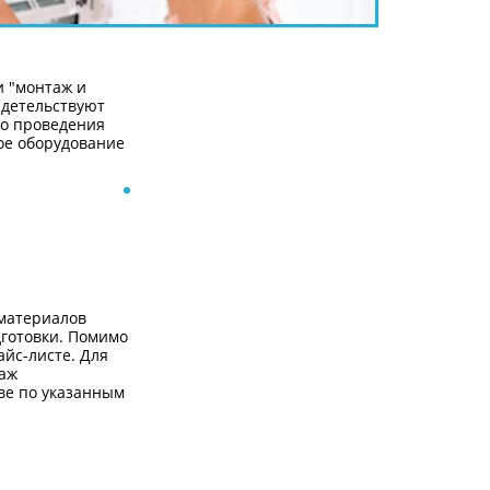
 "монтаж и
идетельствуют
го проведения
ое оборудование
 материалов
дготовки. Помимо
айс-листе. Для
таж
ве по указанным