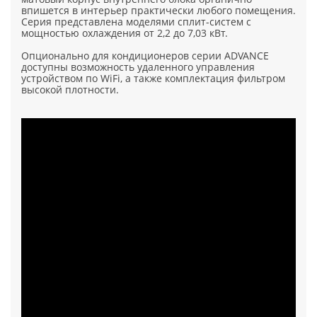
впишется в интерьер практически любого помещения.
Серия представлена моделями сплит-систем с
мощностью охлаждения от 2,2 до 7,03 кВт.
Опционально для кондиционеров серии ADVANCE
доступны возможность удаленного управления
устройством по WiFi, а также комплектация фильтром
высокой плотности.