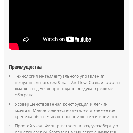
Преимущества
Технология интеллектуального управления
воздушным потоком Smart Air Flow. Создает эффект
«мягкого одеяла» при подаче воздуха в режиме
обогрева.
Усовершенствованная конструкция и легкий
монтаж. Малое количество деталей и элементов
крепежа обеспечивают экономию сил и времени.
Простой уход. Фильтр встроен в воздухозаборную
решетку сверху, благодаря чему легко снимается.