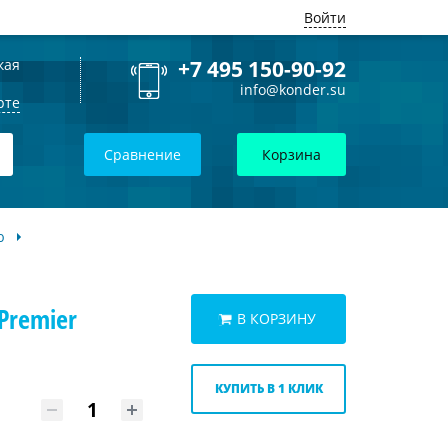
Войти
кая
+7 495 150-90-92
info@konder.su
рте
Сравнение
Корзина
ю
Premier
В КОРЗИНУ
КУПИТЬ В 1 КЛИК