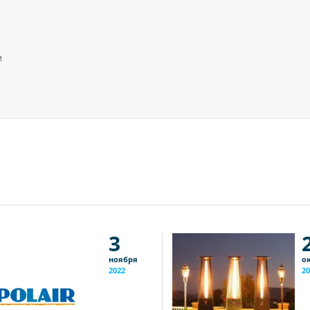
м
3
ноября
о
2022
20