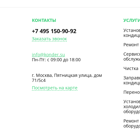
КОНТАКТЫ
УСЛУГ
+7 495 150-90-92
Устано
кондиц
Заказать звонок
Ремонт
Сервис
info@konder.su
обслуж
Пн-Пт: с 09:00 до 18:00
Чистка
г. Москва, Пятницкая улица, дом
Заправ
71/5с4
кондиц
Посмотреть на карте
Перено
Устано
холоди
оборуд
Ремонт
оборуд