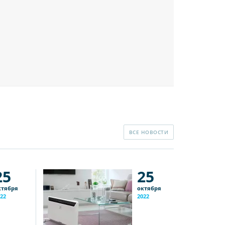
ВСЕ НОВОСТИ
25
25
ктября
октября
22
2022