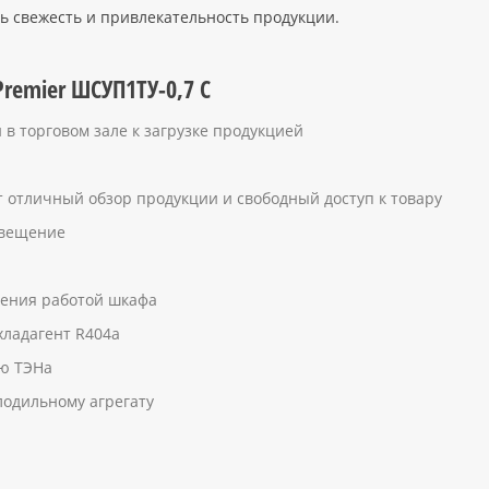
ь свежесть и привлекательность продукции.
remier ШСУП1ТУ-0,7 С
 торговом зале к загрузке продукцией
 отличный обзор продукции и свободный доступ к товару
свещение
ления работой шкафа
хладагент R404a
ью ТЭНа
одильному агрегату