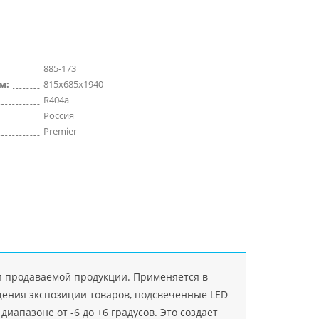
885-173
м:
815x685x1940
R404a
Россия
Premier
я продаваемой продукции. Применяется в
щения экспозиции товаров, подсвеченные LED
апазоне от -6 до +6 градусов. Это создает