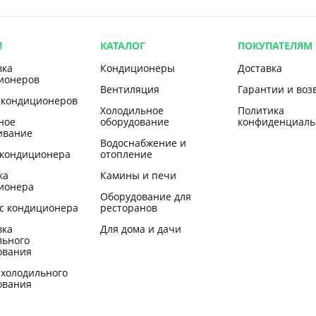
И
КАТАЛОГ
ПОКУПАТЕЛЯМ
вка
Кондиционеры
Доставка
ионеров
Вентиляция
Гарантии и воз
 кондиционеров
Холодильное
Политика
ное
оборудование
конфиденциаль
ивание
Водоснабжение и
 кондиционера
отопление
ка
Камины и печи
ионера
Оборудование для
с кондиционера
ресторанов
вка
Для дома и дачи
льного
ования
 холодильного
ования