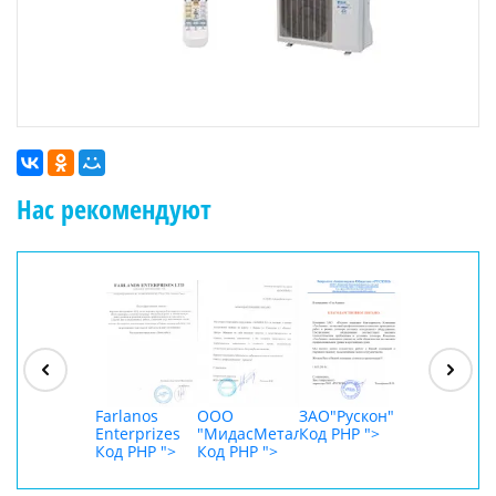
Нас рекомендуют
ООО
"Джасткрафт"
Код PHP
">
Farlanos
ООО
ЗАО"Рускон"
ООО
Enterprizes
"МидасМеталлАрт"
Код PHP
">
DigitalAgenc
Код PHP
">
Код PHP
">
Код PHP
">