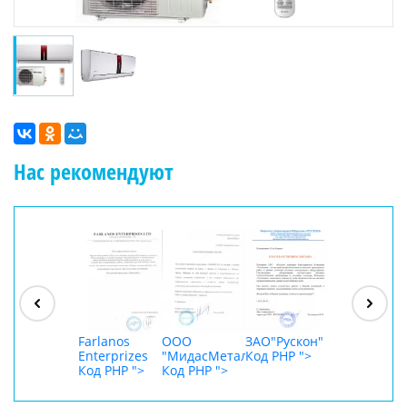
Нас рекомендуют
ООО
"Джасткрафт"
Код PHP
">
Farlanos
ООО
ЗАО"Рускон"
ООО
Enterprizes
"МидасМеталлАрт"
Код PHP
">
DigitalAgenc
Код PHP
">
Код PHP
">
Код PHP
">