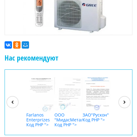
Нас рекомендуют
ООО
"Джасткрафт"
Код PHP
">
Farlanos
ООО
ЗАО"Рускон"
ООО
Enterprizes
"МидасМеталлАрт"
Код PHP
">
DigitalAgenc
Код PHP
">
Код PHP
">
Код PHP
">