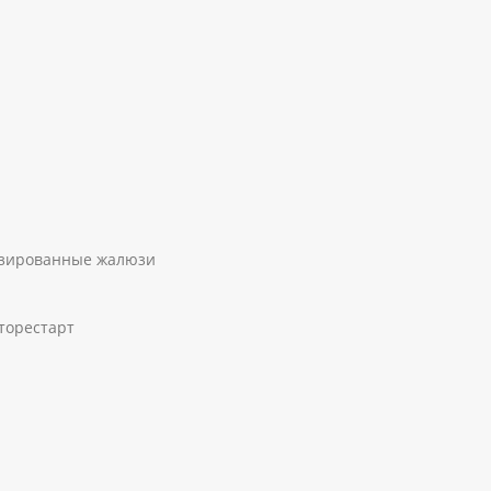
изированные жалюзи
торестарт