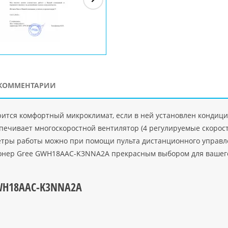
ЗАО"Рускон"
Код
ООО DigitalAgency
ЧПТУП "Делорри"
ООО 
PHP
">
Код PHP
">
Код PHP
">
Код 
КОММЕНТАРИИ
царится комфортный микроклимат, если в ней установлен конд
спечивает многоскоростной вентилятор (4 регулируемые скоро
етры работы можно при помощи пульта дистанционного управл
ионер Gree GWH18AAC-K3NNA2A прекрасным выбором для вашег
GWH18AAC-K3NNA2A