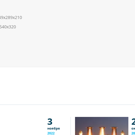
49х289х210
х540х320
3
ноября
о
2022
20