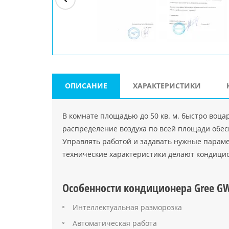
ри"
ООО "Джасткрафт"
Farlanos Enterprizes
ООО
Код PHP
">
Код PHP
">
"МидасМеталлАрт"
Код PHP
">
ОПИСАНИЕ
ХАРАКТЕРИСТИКИ
В комнате площадью до 50 кв. м. быстро во
распределение воздуха по всей площади обе
Управлять работой и задавать нужные парам
технические характеристики делают кондиц
Особенности кондиционера Gree 
Интеллектуальная разморозка
Автоматическая работа