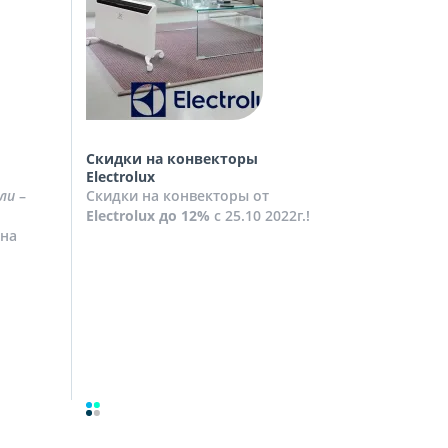
Скидки на конвекторы
Скидки на
Electrolux
Скидки на
ли
–
Скидки на конвекторы от
до
10%
с 2
Electrolux
до 12%
с 25.10 2022г.!
Посмотрет
на