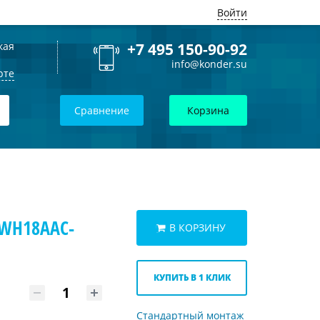
Войти
кая
+7 495 150-90-92
info@konder.su
рте
Сравнение
Корзина
GWH18AAC-
В КОРЗИНУ
КУПИТЬ В 1 КЛИК
Стандартный монтаж