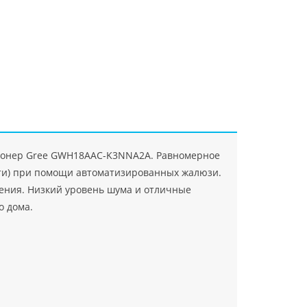
"Джасткрафт"
Farlanos Enterprizes
ООО
ЗАО"Руск
PHP
">
Код PHP
">
"МидасМеталлАрт"
PHP
">
Код PHP
">
иционер Gree GWH18AAC-K3NNA2A. Равномерное
сти) при помощи автоматизированных жалюзи.
ения. Низкий уровень шума и отличные
о дома.