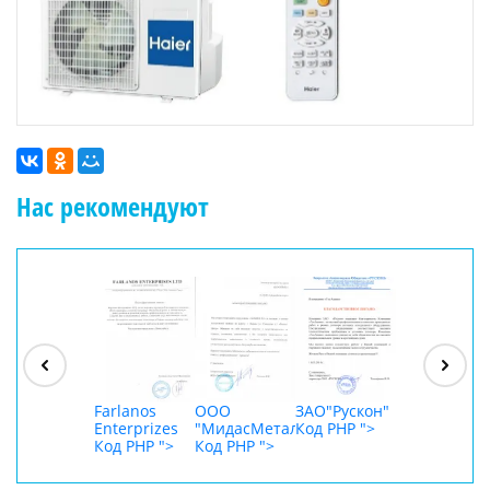
Нас рекомендуют
ООО
"Джасткрафт"
Код PHP
">
Farlanos
ООО
ЗАО"Рускон"
ООО
Enterprizes
"МидасМеталлАрт"
Код PHP
">
DigitalAgenc
Код PHP
">
Код PHP
">
Код PHP
">