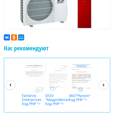
Нас рекомендуют
ООО
"Джасткрафт"
Код PHP
">
Farlanos
ООО
ЗАО"Рускон"
ООО
Enterprizes
"МидасМеталлАрт"
Код PHP
">
DigitalAgenc
Код PHP
">
Код PHP
">
Код PHP
">