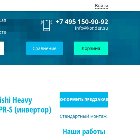
Войти
кая
+7 495 150-90-92
info@konder.su
рте
Сравнение
Корзина
shi Heavy
ОФОРМИТЬ ПРЕДЗАКАЗ
PR-S (инвертор)
Стандартный монтаж
Наши работы