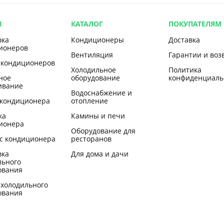
И
КАТАЛОГ
ПОКУПАТЕЛЯМ
вка
Кондиционеры
Доставка
ионеров
Вентиляция
Гарантии и воз
 кондиционеров
Холодильное
Политика
ное
оборудование
конфиденциаль
ивание
Водоснабжение и
 кондиционера
отопление
ка
Камины и печи
ионера
Оборудование для
с кондиционера
ресторанов
вка
Для дома и дачи
льного
ования
 холодильного
ования