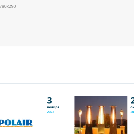
х780х290
3
ноября
о
2022
20