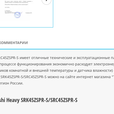
ЗАО"Рускон"
Код
ООО DigitalAgency
ЧПТУП "Делорри"
ООО 
PHP
">
Код PHP
">
Код PHP
">
Код 
КОММЕНТАРИИ
RC45ZSPR-S имеет отличные технические и эксплуатационные п
 процессе функционирования экономично расходует электроэне
чиков комнатной и внешней температуры и датчика влажности)
 SRK45ZSPR-S/SRC45ZSPR-S можно на сайте интернет магазина "
егион России.
hi Heavy SRK45ZSPR-S/SRC45ZSPR-S