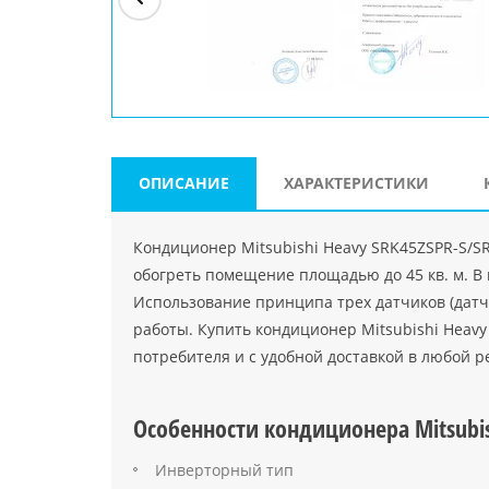
ри"
ООО "Джасткрафт"
Farlanos Enterprizes
ООО
Код PHP
">
Код PHP
">
"МидасМеталлАрт"
Код PHP
">
ОПИСАНИЕ
ХАРАКТЕРИСТИКИ
Кондиционер Mitsubishi Heavy SRK45ZSPR-S/S
обогреть помещение площадью до 45 кв. м. В
Использование принципа трех датчиков (дат
работы. Купить кондиционер Mitsubishi Heavy
потребителя и с удобной доставкой в любой р
Особенности кондиционера Mitsubis
Инверторный тип