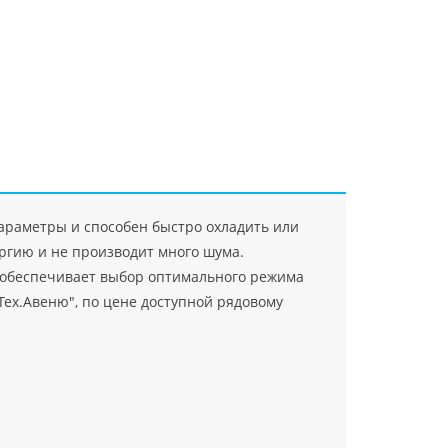
"Джасткрафт"
Farlanos Enterprizes
ООО
ЗАО"Руск
PHP
">
Код PHP
">
"МидасМеталлАрт"
PHP
">
Код PHP
">
араметры и способен быстро охладить или
ргию и не производит много шума.
 обеспечивает выбор оптимального режима
Тех.Авеню", по цене доступной рядовому