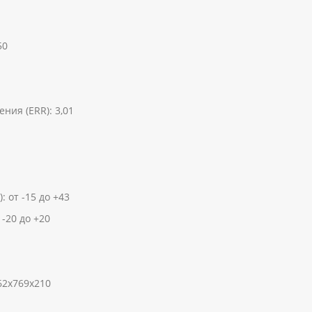
50
ия (ERR): 3,01
 от -15 до +43
-20 до +20
62х769х210