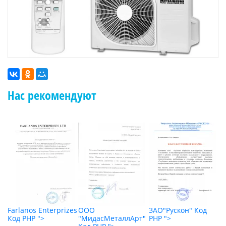
Нас рекомендуют
"
Farlanos Enterprizes
ООО
ЗАО"Рускон"
Код
О
Код PHP
">
"МидасМеталлАрт"
PHP
">
К