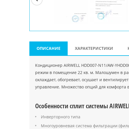
ри"
ООО "Джасткрафт"
Farlanos Enterprizes
ООО
Код PHP
">
Код PHP
">
"МидасМеталлАрт"
Код PHP
">
ОПИСАНИЕ
ХАРАКТЕРИСТИКИ
Кондиционер AIRWELL HDD007-N11/AW-YHDD00
режим в помещение 22 кв. м. Малошумен в ра
охлаждает, обогревает, осушает и вентилируе
управление. Множество опций для комфорта в
Особенности сплит системы AIRWE
Инверторного типа
Многоуровневая система фильтрации (филь