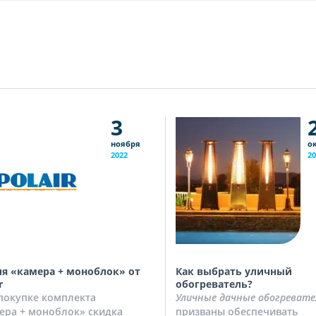
3
ноября
о
2022
20
я «камера + моноблок» от
Как выбрать уличный
r
обогреватель?
покупке комплекта
Уличные дачные обогревате
ера + моноблок» скидка
призваны обеспечивать