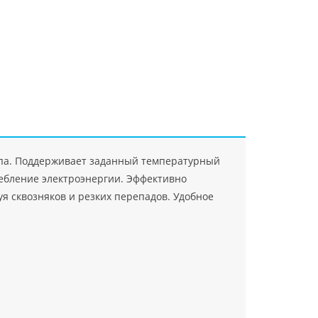
"Джасткрафт"
Farlanos Enterprizes
ООО
ЗАО"Руск
PHP
">
Код PHP
">
"МидасМеталлАрт"
PHP
">
Код PHP
">
па. Поддерживает заданный температурный
ребление электроэнергии. Эффективно
уя сквозняков и резких перепадов. Удобное