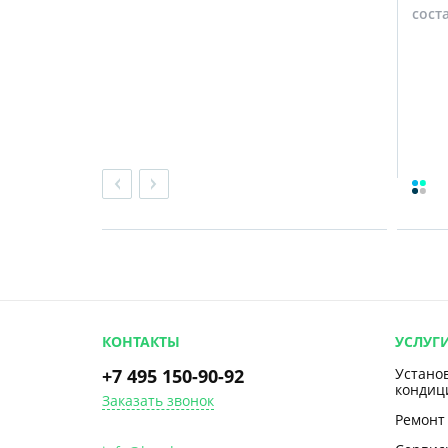
товили для
февраля 2018 г. стандартный
сост
монтаж кондиционеров,...
КОНТАКТЫ
УСЛУГ
+7 495 150-90-92
Устано
кондиц
Заказать звонок
Ремонт