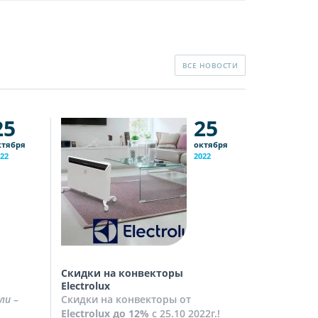
ВСЕ НОВОСТИ
25
25
ктября
октября
22
2022
Скидки на конвекторы
Скидки на
Electrolux
Скидки на
ли
–
Скидки на конвекторы от
до
10%
с 2
Electrolux
до 12%
с 25.10 2022г.!
Посмотрет