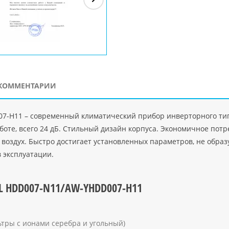
ЗАО"Рускон"
Код
ООО DigitalAgency
ЧПТУП "Делорри"
ООО 
PHP
">
Код PHP
">
Код PHP
">
Код 
КОММЕНТАРИИ
7-H11 – современный климатический прибор инверторного ти
боте, всего 24 дБ. Стильный дизайн корпуса. Экономичное пот
т воздух. Быстро достигает установленных параметров, не образ
 эксплуатации.
LL HDD007-N11/AW-YHDD007-H11
тры с ионами серебра и угольный)