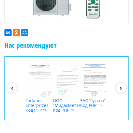
Нас рекомендуют
ООО
"Джасткрафт"
Код PHP
">
Farlanos
ООО
ЗАО"Рускон"
ООО
Enterprizes
"МидасМеталлАрт"
Код PHP
">
DigitalAgenc
Код PHP
">
Код PHP
">
Код PHP
">