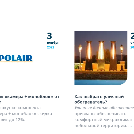
3
ноября
о
2022
20
я «камера + моноблок» от
Как выбрать уличный
r
обогреватель?
покупке комплекта
Уличные дачные обогревате
ера + моноблок» скидка
призваны обеспечивать
авит до 12%.
комфортный микроклимат 
небольшой территории. ...