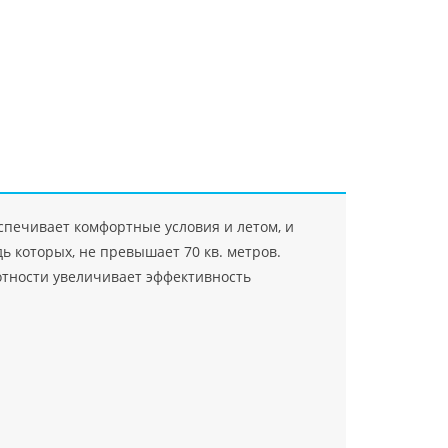
"Джасткрафт"
Farlanos Enterprizes
ООО
ЗАО"Руск
PHP
">
Код PHP
">
"МидасМеталлАрт"
PHP
">
Код PHP
">
печивает комфортные условия и летом, и
 которых, не превышает 70 кв. метров.
отности увеличивает эффективность