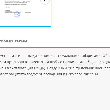
ЗАО"Рускон"
Код
ООО DigitalAgency
ЧПТУП "Делорри"
ООО 
PHP
">
Код PHP
">
Код PHP
">
Код 
КОММЕНТАРИИ
еменным стильным дизайном и оптимальными габаритами. Обес
ием просторных помещений любого назначения, общая площадь
мен в эксплуатации (35 дБ). Воздушный фильтр повышенной пл
гает защитить воздух от попадания в него спор плесени.