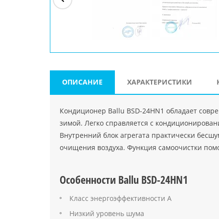
ри"
ООО "Джасткрафт"
Farlanos Enterprizes
ООО
Код PHP
">
Код PHP
">
"МидасМеталлАрт"
Код PHP
">
ОПИСАНИЕ
ХАРАКТЕРИСТИКИ
Кондиционер Ballu BSD-24HN1 обладает совр
зимой. Легко справляется с кондиционирован
Внутренний блок агрегата практически бесшу
очищения воздуха. Функция самоочистки помо
Особенности Ballu BSD-24HN1
Класс энергоэффективности А
Низкий уровень шума