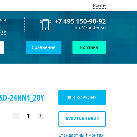
Войти
кая
+7 495 150-90-92
info@konder.su
рте
Сравнение
Корзина
BSD-24HN1_20Y
В КОРЗИНУ
КУПИТЬ В 1 КЛИК
Стандартный монтаж