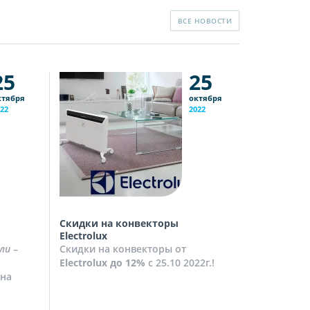
ВСЕ НОВОСТИ
25
25
ктября
октября
22
2022
Скидки на конвекторы
Скидки на
Electrolux
Скидки на
ли
–
Скидки на конвекторы от
до
10%
с 2
Electrolux
до 12%
с 25.10 2022г.!
Посмотрет
на