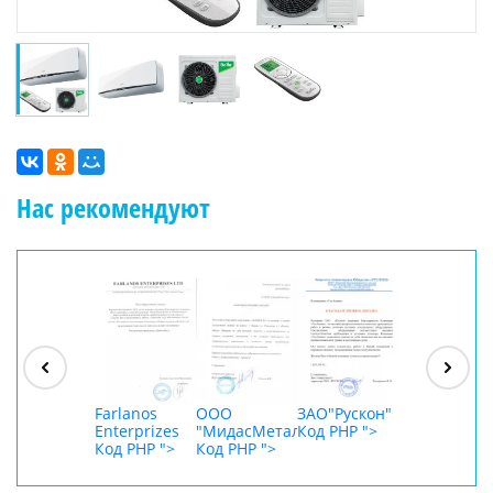
Нас рекомендуют
ООО
"Джасткрафт"
Код PHP
">
Farlanos
ООО
ЗАО"Рускон"
ООО
Enterprizes
"МидасМеталлАрт"
Код PHP
">
DigitalAgenc
Код PHP
">
Код PHP
">
Код PHP
">