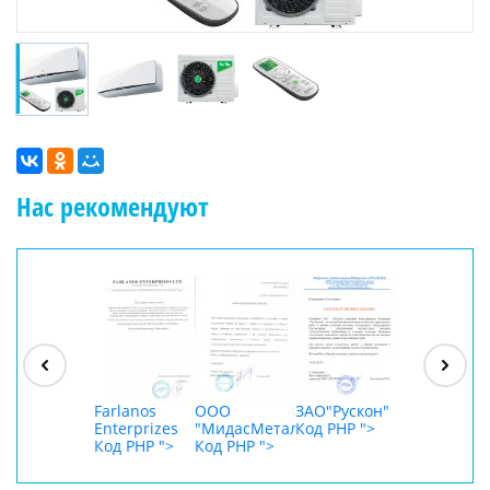
Нас рекомендуют
ООО
"Джасткрафт"
Код PHP
">
Farlanos
ООО
ЗАО"Рускон"
ООО
Enterprizes
"МидасМеталлАрт"
Код PHP
">
DigitalAgenc
Код PHP
">
Код PHP
">
Код PHP
">