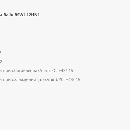
 Ballu BSWI-12HN1
2
52
о
а при обогреве(max/min),
С: +43/-15
о
а при охлаждении (max/min),
С: +43/-15