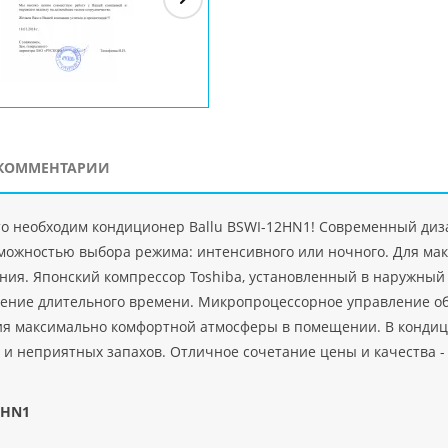
ЗАО"Рускон"
Код
ООО DigitalAgency
ЧПТУП "Делорри"
ООО 
PHP
">
Код PHP
">
Код PHP
">
Код 
КОММЕНТАРИИ
сто необходим кондиционер Ballu BSWI-12HN1! Современный ди
можностью выбора режима: интенсивного или ночного. Для мак
ия. Японский компрессор Toshiba, установленный в наружный 
чение длительного времени. Микропроцессорное управление о
ния максимально комфортной атмосферы в помещении. В конди
 и неприятных запахов. Отличное сочетание цены и качества -
2HN1