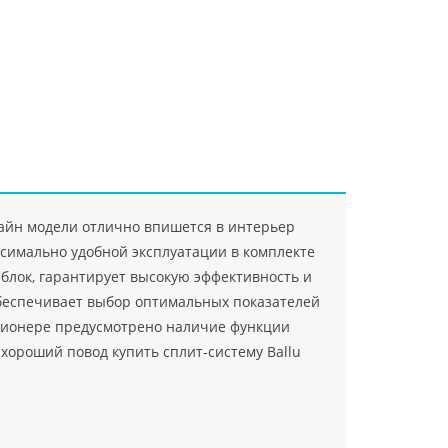
"Джасткрафт"
Farlanos Enterprizes
ООО
ЗАО"Руск
PHP
">
Код PHP
">
"МидасМеталлАрт"
PHP
">
Код PHP
">
зайн модели отлично впишется в интерьер
симально удобной эксплуатации в комплекте
блок, гарантирует высокую эффективность и
беспечивает выбор оптимальных показателей
ционере предусмотрено наличие функции
 хороший повод купить сплит-систему Ballu