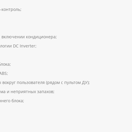
-контроль;
 включении кондиционера;
огии DC Inverter;
лока;
ABS;
округ пользователя (рядом с пультом ДУ);
ыма и неприятных запахов;
него блока;