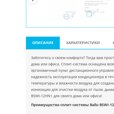
ри"
ООО "Джасткрафт"
Farlanos Enterprizes
ООО
Код PHP
">
Код PHP
">
"МидасМеталлАрт"
Код PHP
">
ОПИСАНИЕ
ХАРАКТЕРИСТИКИ
Заботитесь о своем комфорте? Тогда вам про
дома или офиса. Сплит-система оснащена воз
эргономичный пульт дистанционного управлен
надежность эксплуатации кондиционера в те
температуры и влажности воздуха для созда
ионизации для очистки воздуха от пыли, дыма
BSWI-12HN1 для своего дома или офиса!
Преимущества сплит-системы Ballu BSWI-1