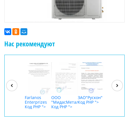
Нас рекомендуют
ООО
"Джасткрафт"
Код PHP
">
Farlanos
ООО
ЗАО"Рускон"
ООО
Enterprizes
"МидасМеталлАрт"
Код PHP
">
DigitalAgenc
Код PHP
">
Код PHP
">
Код PHP
">