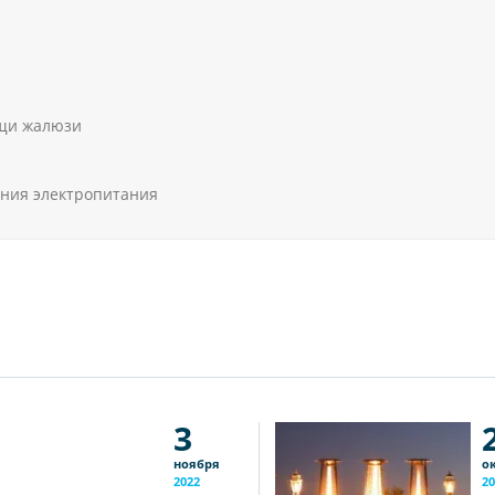
щи жалюзи
ния электропитания
3
ноября
о
2022
20