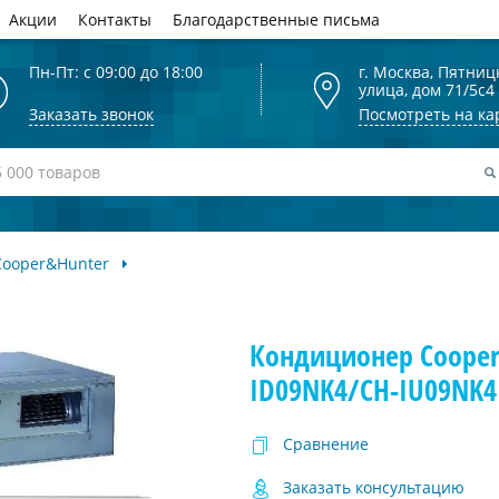
Акции
Контакты
Благодарственные письма
Пн-Пт: с 09:00 до 18:00
г. Москва, Пятниц
улица, дом 71/5с4
Заказать звонок
Посмотреть на ка
Cooper&Hunter
Кондиционер Cooper
ID09NK4/CH-IU09NK4
Сравнение
Заказать консультацию