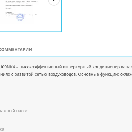
ЗАО"Рускон"
Код
ООО DigitalAgency
ЧПТУП "Делорри"
ООО 
PHP
">
Код PHP
">
Код PHP
">
Код 
КОММЕНТАРИИ
U09NK4 – высокоэффективный инверторный кондиционер канал
иях с развитой сетью воздуховодов. Основные функции: охлажд
нажный насос
ка