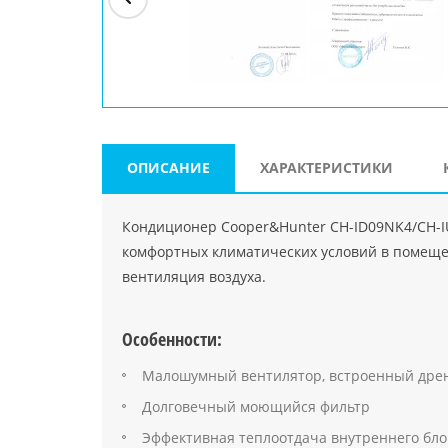
ри"
ООО "Джасткрафт"
Farlanos Enterprizes
ООО
Код PHP
">
Код PHP
">
"МидасМеталлАрт"
Код PHP
">
ОПИСАНИЕ
ХАРАКТЕРИСТИКИ
Кондиционер Cooper&Hunter CH-ID09NK4/CH-I
комфортных климатических условий в помещен
вентиляция воздуха.
Особенности:
Малошумный вентилятор, встроенный дре
Долговечный моющийся фильтр
Эффективная теплоотдача внутреннего бло