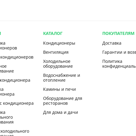
И
КАТАЛОГ
ПОКУПАТЕЛЯМ
вка
Кондиционеры
Доставка
ионеров
Вентиляция
Гарантии и воз
 кондиционеров
Холодильное
Политика
ное
оборудование
конфиденциаль
ивание
Водоснабжение и
 кондиционера
отопление
ка
Камины и печи
ионера
Оборудование для
с кондиционера
ресторанов
вка
Для дома и дачи
льного
ования
 холодильного
ования