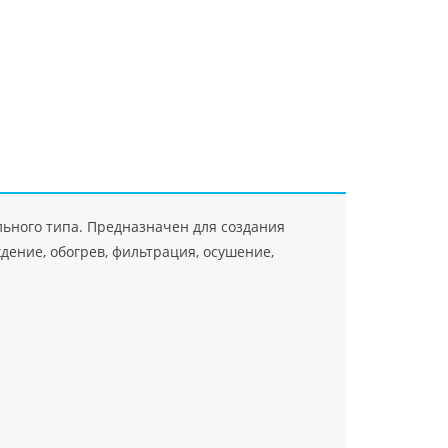
"Джасткрафт"
Farlanos Enterprizes
ООО
ЗАО"Руск
PHP
">
Код PHP
">
"МидасМеталлАрт"
PHP
">
Код PHP
">
ьного типа. Предназначен для создания
ение, обогрев, фильтрация, осушение,