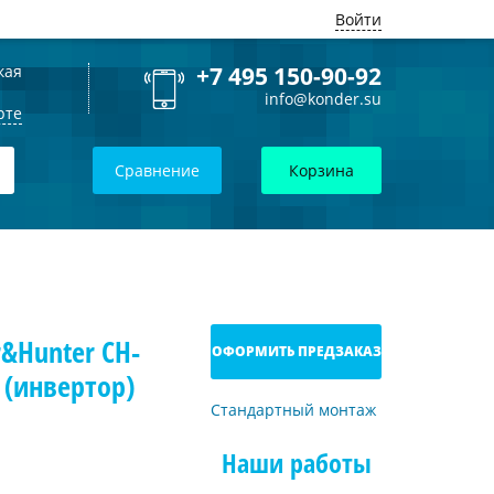
Войти
кая
+7 495 150-90-92
info@konder.su
рте
Сравнение
Корзина
&Hunter CH-
ОФОРМИТЬ ПРЕДЗАКАЗ
 (инвертор)
Стандартный монтаж
Наши работы