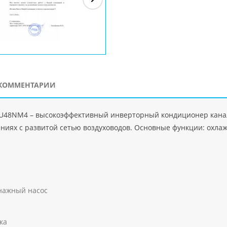
ЗАО"Рускон"
Код
ООО DigitalAgency
ЧПТУП "Делорри"
ООО 
PHP
">
Код PHP
">
Код PHP
">
Код 
КОММЕНТАРИИ
U48NM4 – высокоэффективный инверторный кондиционер канал
иях с развитой сетью воздуховодов. Основные функции: охлажд
нажный насос
ка