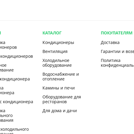
И
КАТАЛОГ
ПОКУПАТЕЛЯМ
вка
Кондиционеры
Доставка
ионеров
Вентиляция
Гарантии и воз
 кондиционеров
Холодильное
Политика
ное
оборудование
конфиденциаль
ивание
Водоснабжение и
 кондиционера
отопление
ка
Камины и печи
ионера
Оборудование для
с кондиционера
ресторанов
вка
Для дома и дачи
льного
ования
 холодильного
ования