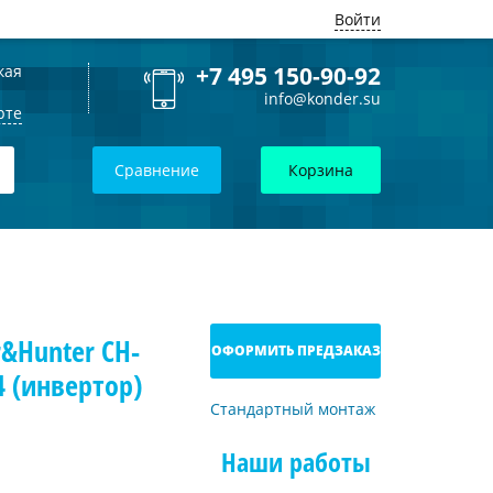
Войти
кая
+7 495 150-90-92
info@konder.su
рте
Сравнение
Корзина
&Hunter CH-
ОФОРМИТЬ ПРЕДЗАКАЗ
 (инвертор)
Стандартный монтаж
Наши работы