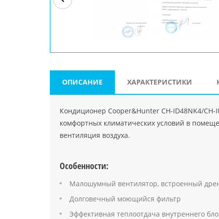
ри"
ООО "Джасткрафт"
Farlanos Enterprizes
ООО
Код PHP
">
Код PHP
">
"МидасМеталлАрт"
Код PHP
">
ОПИСАНИЕ
ХАРАКТЕРИСТИКИ
Кондиционер Cooper&Hunter CH-ID48NK4/CH-I
комфортных климатических условий в помещен
вентиляция воздуха.
Особенности:
Малошумный вентилятор, встроенный дре
Долговечный моющийся фильтр
Эффективная теплоотдача внутреннего бло