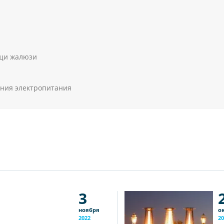
щи жалюзи
ния электропитания
3
ноября
о
2022
20