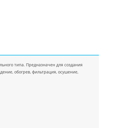
"Джасткрафт"
Farlanos Enterprizes
ООО
ЗАО"Руск
PHP
">
Код PHP
">
"МидасМеталлАрт"
PHP
">
Код PHP
">
ьного типа. Предназначен для создания
ение, обогрев, фильтрация, осушение,