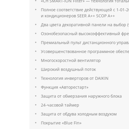
«CH SMART-ION Filter» — технология тоталь
Полное соответствие действующей c 1-01-20
и кондиционеров SEER A++ SCOP A++
Два цвета декоративной панели на выбор 
Озонобезопасный высокоэффективный фре
Премиальный пульт дистанционного управ
Усовершенствованное программное обеспе
Многоскоростной вентилятор
Широкий воздушный поток
Технология инверторов от DAIKIN
Функция «Авторестарт»
Защита oт обмерзания наружного блока
24-часовой таймер
Защита от обдува холодным воздухом
Покрытие «Blue Fin»