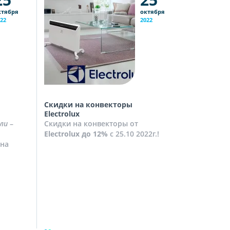
ктября
октября
22
2022
Скидки на конвекторы
Скидки на
Electrolux
Скидки на
ли
–
Скидки на конвекторы от
до
10%
с 2
Electrolux
до 12%
с 25.10 2022г.!
Посмотрет
на