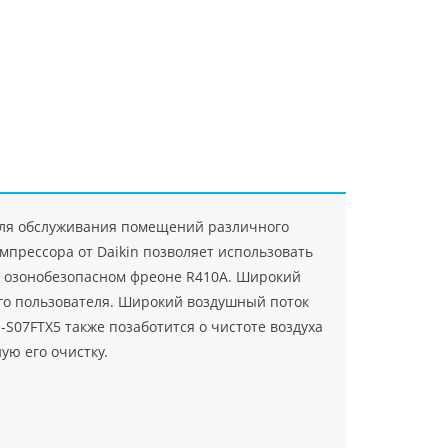
"Джасткрафт"
Farlanos Enterprizes
ООО
ЗАО"Руск
PHP
">
Код PHP
">
"МидасМеталлАрт"
PHP
">
Код PHP
">
 для обслуживания помещений различного
мпрессора от Daikin позволяет использовать
 на озонобезопасном фреоне R410A. Широкий
го пользователя. Широкий воздушный поток
S07FTX5 также позаботится о чистоте воздуха
ую его очистку.