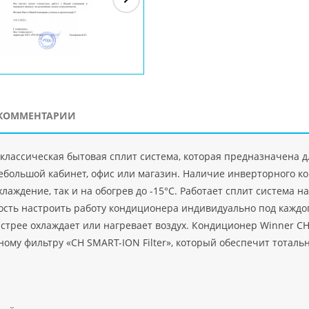
ЗАО"Рускон"
Код
ООО DigitalAgency
ЧПТУП "Делорри"
ООО 
PHP
">
Код PHP
">
Код PHP
">
Код 
КОММЕНТАРИИ
 классическая бытовая сплит система, которая предназначена
небольшой кабинет, офис или магазин. Наличие инверторного ко
хлаждение, так и на обогрев до -15°С. Работает сплит система
ость настроить работу кондиционера индивидуально под каждо
стрее охлаждает или нагревает воздух. Кондиционер Winner CH-
му фильтру «CH SMART-ION Filter», который обеспечит тотальн