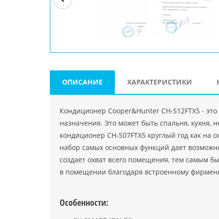
ри"
ООО "Джасткрафт"
Farlanos Enterprizes
ООО
Код PHP
">
Код PHP
">
"МидасМеталлАрт"
Код PHP
">
ОПИСАНИЕ
ХАРАКТЕРИСТИКИ
Кондиционер Cooper&Hunter CH-S12FTX5 - это
назначения. Это может быть спальня, кухня, 
кондиционер CH-S07FTX5 круглый год как на о
набор самых основных функций дает возможн
создает охват всего помещения, тем самым бы
в помещении благодаря встроенному фирменно
Особенности: