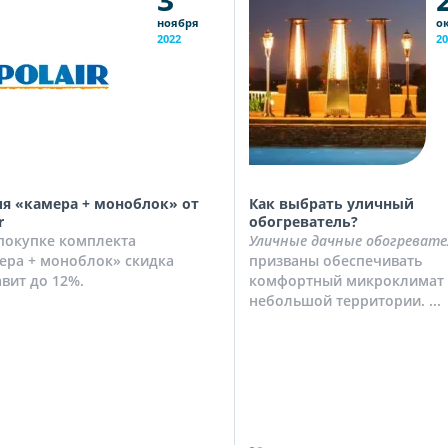
ноября
о
2022
20
я «камера + моноблок» от
Как выбрать уличный
r
обогреватель?
покупке комплекта
Уличные дачные обогревате
ера + моноблок» скидка
призваны обеспечивать
авит до 12%.
комфортный микроклимат 
небольшой территории. ...