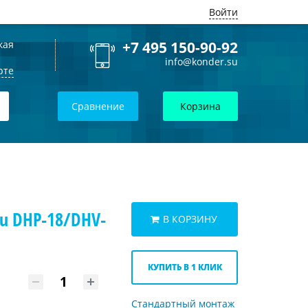
Войти
кая
+7 495 150-90-92
info@konder.su
рте
Сравнение
Корзина
u DHP-18/DHV-
В КОРЗИНУ
КУПИТЬ В 1 КЛИК
Стандартный монтаж