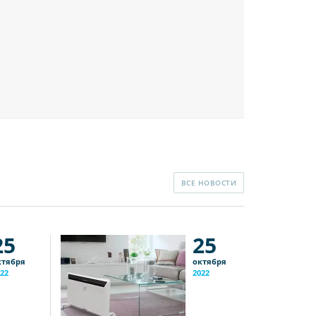
ВСЕ НОВОСТИ
25
25
ктября
октября
22
2022