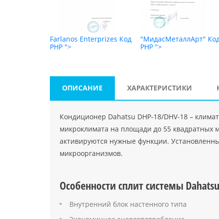
т"
Код PHP
">
Farlanos Enterprizes
Код
"МидасМеталлАрт"
Ко
PHP
">
PHP
">
ОПИСАНИЕ
ХАРАКТЕРИСТИКИ
Кондиционер Dahatsu DHP-18/DHV-18 – климат
микроклимата на площади до 55 квадратных м
активируются нужные функции. Установленны
микроорганизмов.
Особенности сплит системы Dahats
Внутренний блок настенного типа