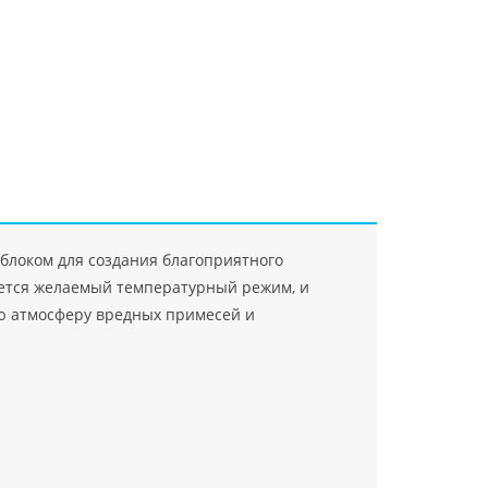
ри"
Код PHP
">
"Джасткрафт"
Код PHP
">
Farlanos Enterpriz
PHP
">
блоком для создания благоприятного
дается желаемый температурный режим, и
ю атмосферу вредных примесей и