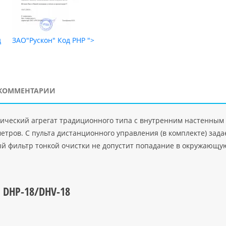
д
ЗАО"Рускон"
Код PHP
">
DigitalAgency
Код PHP
">
"Делор
КОММЕНТАРИИ
ический агрегат традиционного типа с внутренним настенным 
етров. С пульта дистанционного управления (в комплекте) за
й фильтр тонкой очистки не допустит попадание в окружающу
u DHP-18/DHV-18