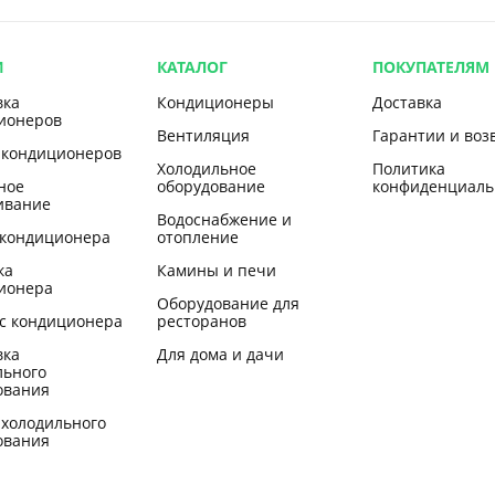
И
КАТАЛОГ
ПОКУПАТЕЛЯМ
вка
Кондиционеры
Доставка
ионеров
Вентиляция
Гарантии и воз
 кондиционеров
Холодильное
Политика
ное
оборудование
конфиденциаль
ивание
Водоснабжение и
 кондиционера
отопление
ка
Камины и печи
ионера
Оборудование для
с кондиционера
ресторанов
вка
Для дома и дачи
льного
ования
 холодильного
ования