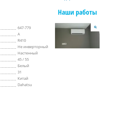
Наши работы
647-779
A
R410
Не инверторный
Настенный
45 / 55
Белый
31
Китай
Dahatsu
ЧПТУП
ООО