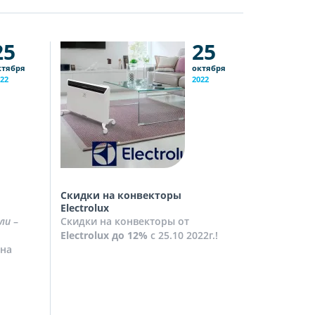
25
25
ктября
октября
22
2022
Скидки на конвекторы
Скидки на
Electrolux
Скидки на
ли
–
Скидки на конвекторы от
до
10%
с 2
Electrolux
до 12%
с 25.10 2022г.!
Посмотрет
на