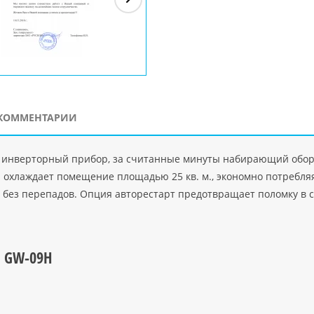
ЗАО"Рускон"
Код
ООО DigitalAgency
ЧПТУП "Делорри"
ООО 
PHP
">
Код PHP
">
Код PHP
">
Код 
КОММЕНТАРИИ
 инверторный прибор, за считанные минуты набирающий оборо
 охлаждает помещение площадью 25 кв. м., экономно потребля
, без перепадов. Опция авторестарт предотвращает поломку в с
u GW-09H