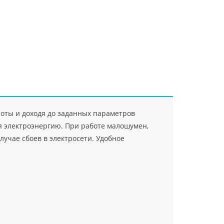
"Джасткрафт"
Farlanos Enterprizes
ООО
ЗАО"Руск
PHP
">
Код PHP
">
"МидасМеталлАрт"
PHP
">
Код PHP
">
ты и доходя до заданных параметров
я электроэнергию. При работе малошумен,
лучае сбоев в электросети. Удобное