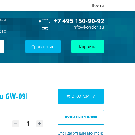
Войти
кая
+7 495 150-90-92
info@konder.su
рте
Сравнение
Корзина
u GW-09I
В КОРЗИНУ
КУПИТЬ В 1 КЛИК
Стандартный монтаж