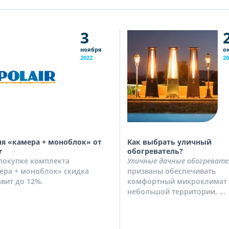
3
ноября
о
2022
20
я «камера + моноблок» от
Как выбрать уличный
r
обогреватель?
покупке комплекта
Уличные дачные обогревате
ера + моноблок» скидка
призваны обеспечивать
авит до 12%.
комфортный микроклимат 
небольшой территории. ...