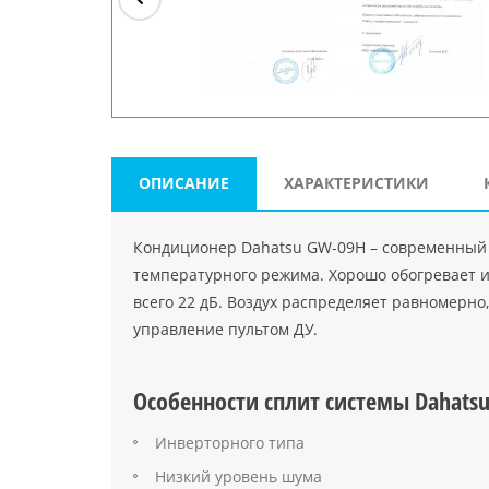
ри"
ООО "Джасткрафт"
Farlanos Enterprizes
ООО
Код PHP
">
Код PHP
">
"МидасМеталлАрт"
Код PHP
">
ОПИСАНИЕ
ХАРАКТЕРИСТИКИ
Кондиционер Dahatsu GW-09H – современный
температурного режима. Хорошо обогревает и
всего 22 дБ. Воздух распределяет равномерно
управление пультом ДУ.
Особенности сплит системы Dahats
Инверторного типа
Низкий уровень шума