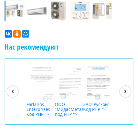
Нас рекомендуют
ООО
"Джасткрафт"
Код PHP
">
Farlanos
ООО
ЗАО"Рускон"
ООО
Enterprizes
"МидасМеталлАрт"
Код PHP
">
DigitalAgenc
Код PHP
">
Код PHP
">
Код PHP
">