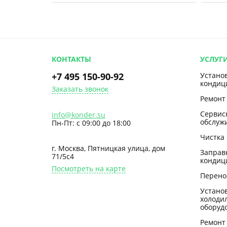
КОНТАКТЫ
УСЛУГ
+7 495 150-90-92
Устано
кондиц
Заказать звонок
Ремонт
Сервис
info@konder.su
обслуж
Пн-Пт: с 09:00 до 18:00
Чистка
г. Москва, Пятницкая улица, дом
Заправ
71/5с4
кондиц
Посмотреть на карте
Перено
Устано
холоди
оборуд
Ремонт