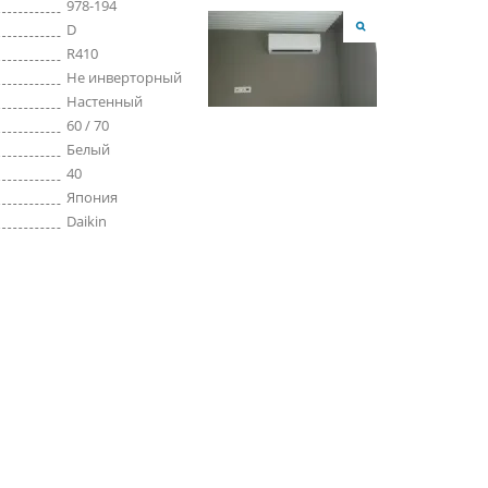
978-194
D
R410
Не инверторный
Настенный
60 / 70
Белый
40
Япония
Daikin