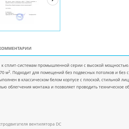
ЗАО"Рускон"
Код
ООО DigitalAgency
ЧПТУП "Делорри"
ООО 
PHP
">
Код PHP
">
Код PHP
">
Код 
КОММЕНТАРИИ
я к сплит-системам промышленной серии с высокой мощностью
2
70 м
. Подходит для помещений без подвесных потолков и без с
выполнен в классическом белом корпусе с плоской, стильной л
елью облегчения монтажа и позволяет проводить техническое о
ктродвигателя вентилятора DC