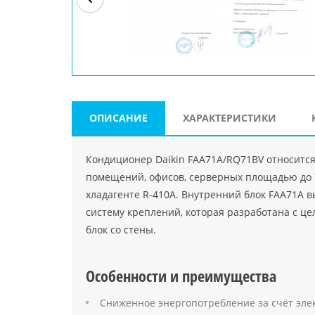
ри"
ООО "Джасткрафт"
Farlanos Enterprizes
ООО
Код PHP
">
Код PHP
">
"МидасМеталлАрт"
Код PHP
">
ОПИСАНИЕ
ХАРАКТЕРИСТИКИ
Кондиционер Daikin FAA71A/RQ71BV относитс
помещений, офисов, серверных площадью до 
хладагенте R-410А. Внутренний блок FAA71A 
систему креплений, которая разработана с ц
блок со стены.
Особенности и преимущества
Сниженное энергопотребление за счёт эле