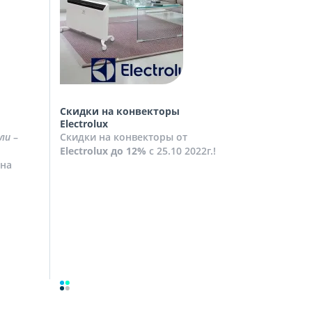
Скидки на конвекторы
Скидки на
Electrolux
Скидки на
ли
–
Скидки на конвекторы от
до
10%
с 2
Electrolux
до 12%
с 25.10 2022г.!
Посмотрет
на