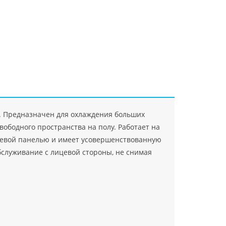
"Джасткрафт"
Farlanos Enterprizes
ООО
ЗАО"Руск
PHP
">
Код PHP
">
"МидасМеталлАрт"
PHP
">
Код PHP
">
. Предназначен для охлаждения больших
вободного пространства на полу. Работает на
ицевой панелью и имеет усовершенствованную
бслуживание с лицевой стороны, не снимая