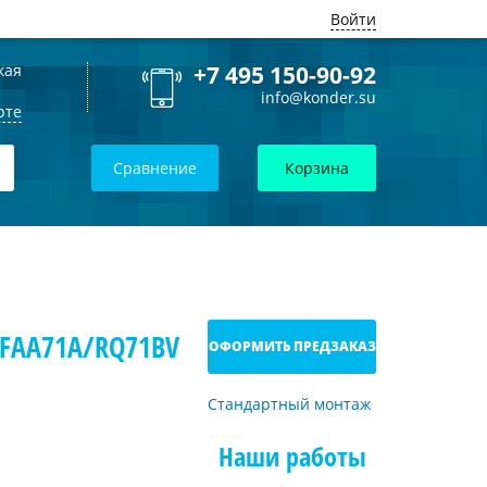
Войти
кая
+7 495 150-90-92
info@konder.su
рте
Сравнение
Корзина
 FAA71A/RQ71BV
ОФОРМИТЬ ПРЕДЗАКАЗ
Стандартный монтаж
Наши работы