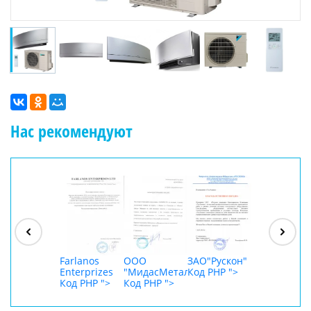
Нас рекомендуют
ООО
"Джасткрафт"
Код PHP
">
Farlanos
ООО
ЗАО"Рускон"
ООО
Enterprizes
"МидасМеталлАрт"
Код PHP
">
DigitalAgenc
Код PHP
">
Код PHP
">
Код PHP
">