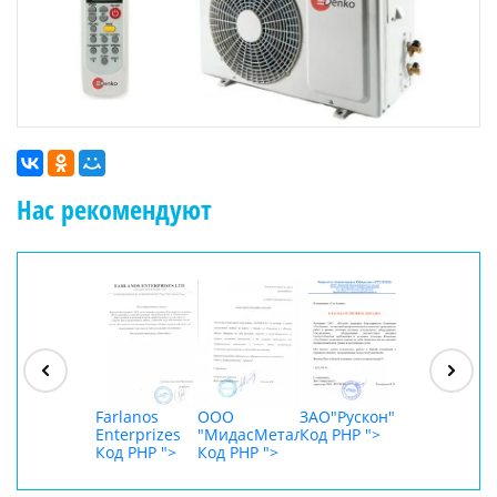
Нас рекомендуют
ООО
"Джасткрафт"
Код PHP
">
Farlanos
ООО
ЗАО"Рускон"
ООО
Enterprizes
"МидасМеталлАрт"
Код PHP
">
DigitalAgenc
Код PHP
">
Код PHP
">
Код PHP
">