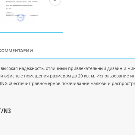
ЗАО"Рускон"
Код
ООО DigitalAgency
ЧПТУП "Делорри"
ООО 
PHP
">
Код PHP
">
Код PHP
">
Код 
КОММЕНТАРИИ
это высокая надежность, отличный привлекательный дизайн и м
и офисные помещения размером до 20 кв. м. Использование и
WING обеспечит равномерное покачивание жалюзи и распростр
T/N3