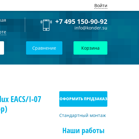
Войти
кая
+7 495 150-90-92
info@konder.su
рте
Сравнение
Корзина
ux EACS/I-07
ОФОРМИТЬ ПРЕДЗАКАЗ
р)
Стандартный монтаж
Наши работы