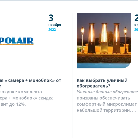
3
ноября
о
2022
20
я «камера + моноблок» от
Как выбрать уличный
r
обогреватель?
покупке комплекта
Уличные дачные обогревате
ера + моноблок» скидка
призваны обеспечивать
авит до 12%.
комфортный микроклимат 
небольшой территории. ...