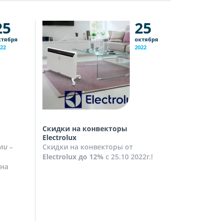
25
25
ктября
октября
22
2022
Скидки на конвекторы
Скидки на
Electrolux
Скидки на
ли
–
Скидки на конвекторы от
до
10%
с 2
Electrolux
до 12%
с 25.10 2022г.!
Посмотрет
на