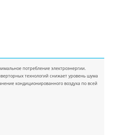
"Джасткрафт"
Farlanos Enterprizes
ООО
ЗАО"Руск
PHP
">
Код PHP
">
"МидасМеталлАрт"
PHP
">
Код PHP
">
инимальное потребление электроэнергии.
нверторных технологий снижает уровень шума
анение кондиционированного воздуха по всей