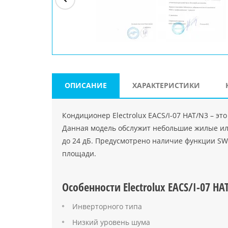
ри"
ООО "Джасткрафт"
Farlanos Enterprizes
ООО
Код PHP
">
Код PHP
">
"МидасМеталлАрт"
Код PHP
">
ОПИСАНИЕ
ХАРАКТЕРИСТИКИ
Кондиционер Electrolux EACS/I-07 HAT/N3 – 
Данная модель обслужит небольшие жилые ил
до 24 дБ. Предусмотрено наличие функции S
площади.
Особенности Electrolux EACS/I-07 HA
Инверторного типа
Низкий уровень шума