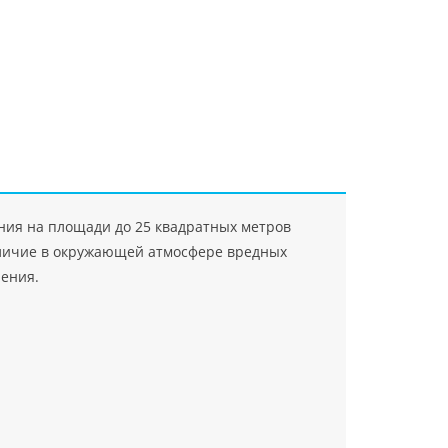
"Джасткрафт"
Farlanos Enterprizes
ООО
ЗАО"Руск
PHP
">
Код PHP
">
"МидасМеталлАрт"
PHP
">
Код PHP
">
ения на площади до 25 квадратных метров
аличие в окружающей атмосфере вредных
ления.