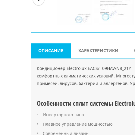
ри"
ООО "Джасткрафт"
Farlanos Enterprizes
ООО
Код PHP
">
Код PHP
">
"МидасМеталлАрт"
Код PHP
">
ОПИСАНИЕ
ХАРАКТЕРИСТИКИ
Кондиционер Electrolux EACS/I-09HAV/N8_21Y
комфортных климатических условий. Многост
примесей, вирусов, бактерий и аллергенов. У
Особенности сплит системы Electrol
Инверторного типа
Плавное управление мощностью
Современный дизайн