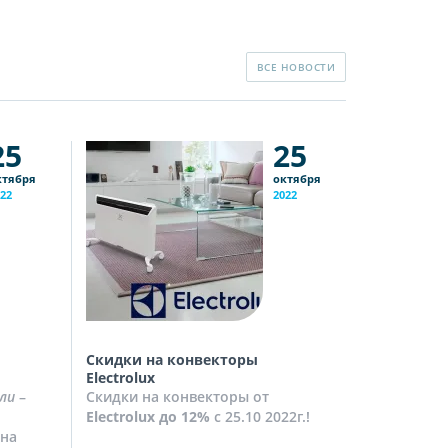
ВСЕ НОВОСТИ
25
25
ктября
октября
22
2022
Скидки на конвекторы
Скидки на
Electrolux
Скидки на
ли
–
Скидки на конвекторы от
до
10%
с 2
Electrolux
до 12%
с 25.10 2022г.!
Посмотрет
на