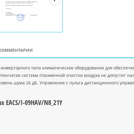
ЗАО"Рускон"
Код
ООО DigitalAgency
ЧПТУП "Делорри"
ООО 
PHP
">
Код PHP
">
Код PHP
">
Код 
КОММЕНТАРИИ
 – инверторного типа климатическое оборудование для обеспеч
упенчатая система плазменной очистки воздуха не допустит н
ровень шума 26 дБ. Управление с пульта дистанционного управ
ux EACS/I-09HAV/N8_21Y