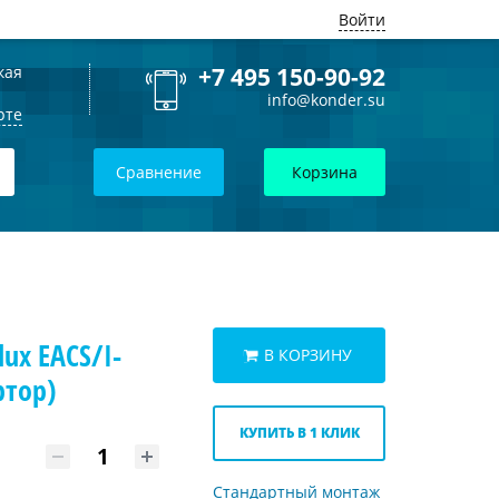
Войти
кая
+7 495 150-90-92
info@konder.su
рте
Сравнение
Корзина
ux EACS/I-
В КОРЗИНУ
ртор)
КУПИТЬ В 1 КЛИК
Стандартный монтаж