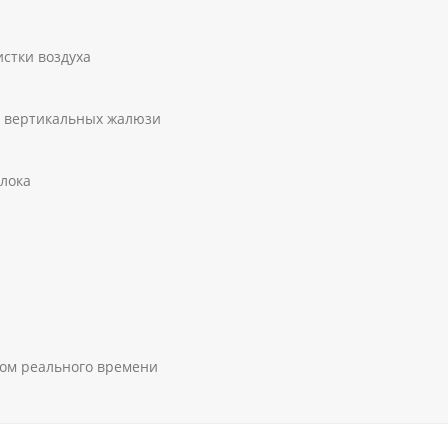
стки воздуха
и вертикальных жалюзи
блока
мом реального времени