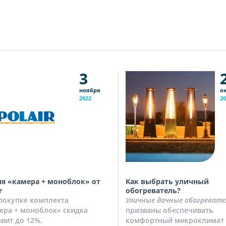
3
ноября
о
2022
20
я «камера + моноблок» от
Как выбрать уличный
r
обогреватель?
покупке комплекта
Уличные дачные обогревате
ера + моноблок» скидка
призваны обеспечивать
авит до 12%.
комфортный микроклимат 