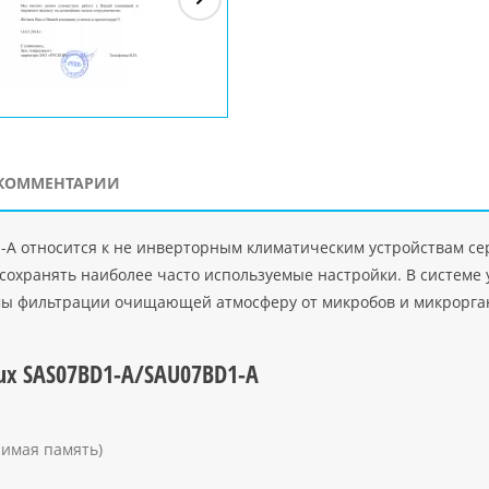
ЗАО"Рускон"
Код
ООО DigitalAgency
ЧПТУП "Делорри"
ООО 
PHP
">
Код PHP
">
Код PHP
">
Код 
КОММЕНТАРИИ
-A относится к не инверторным климатическим устройствам се
сохранять наиболее часто используемые настройки. В системе
мы фильтрации очищающей атмосферу от микробов и микрорга
ux SAS07BD1-A/SAU07BD1-A
симая память)