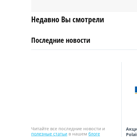
Недавно Вы смотрели
Последние новости
4
27
апреля
января
2019
2018
Читайте все последние новости и
ановкой
Цены на стандартный монтаж
Акци
полезные статьи
в нашем
блоге
снижены с 26.01.18 по 28.02.18
Polai