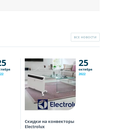
ВСЕ НОВОСТИ
25
25
ктября
октября
22
2022
Скидки на конвекторы
Скидки на
Electrolux
Скидки на