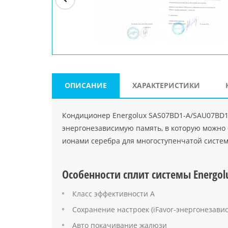
ри"
ООО "Джасткрафт"
Farlanos Enterprizes
ООО
Код PHP
">
Код PHP
">
"МидасМеталлАрт"
Код PHP
">
ОПИСАНИЕ
ХАРАКТЕРИСТИКИ
Кондиционер Energolux SAS07BD1-A/SAU07BD1
энергонезависимую память, в которую можно 
ионами серебра для многоступенчатой систе
Особенности сплит системы Energol
Класс эффективности А
Сохранение настроек (iFavor-энергонезави
Авто покачивание жалюзи