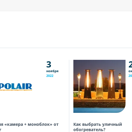
3
ноября
о
2022
20
я «камера + моноблок» от
Как выбрать уличный
r
обогреватель?