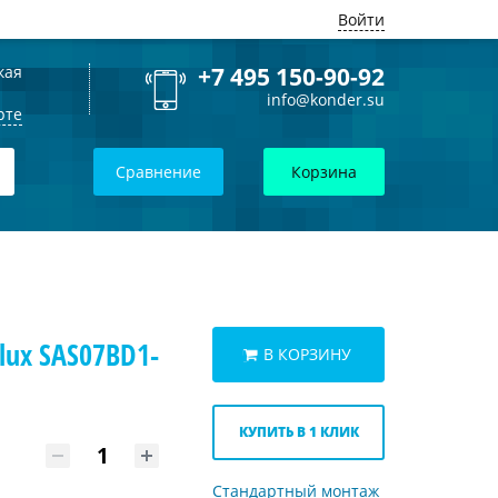
Войти
кая
+7 495 150-90-92
info@konder.su
рте
Сравнение
Корзина
lux SAS07BD1-
В КОРЗИНУ
КУПИТЬ В 1 КЛИК
Стандартный монтаж