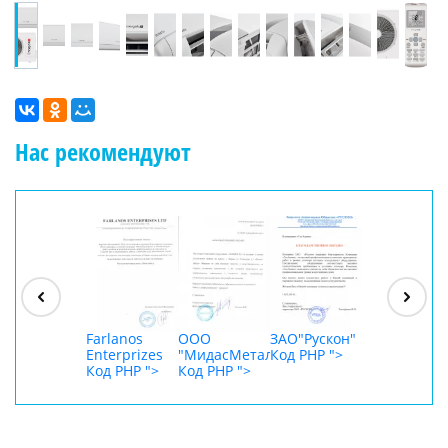
Нас рекомендуют
ООО
"Джасткрафт"
Код PHP
">
Farlanos
ООО
ЗАО"Рускон"
ООО
Enterprizes
"МидасМеталлАрт"
Код PHP
">
DigitalAgenc
Код PHP
">
Код PHP
">
Код PHP
">