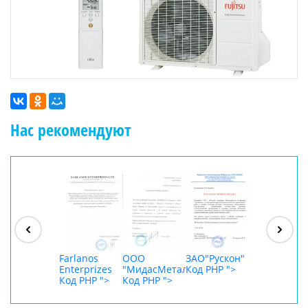
Нас рекомендуют
ООО
"Джасткрафт"
Код PHP
">
Farlanos
ООО
ЗАО"Рускон"
ООО
Enterprizes
"МидасМеталлАрт"
Код PHP
">
DigitalAgenc
Код PHP
">
Код PHP
">
Код PHP
">