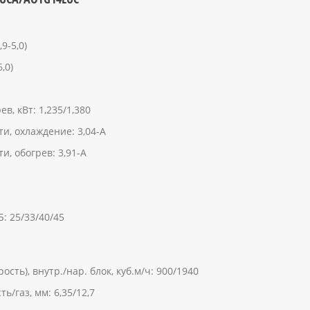
9-5,0)
,0)
, кВт: 1,235/1,380
, охлаждение: 3,04-А
, обогрев: 3,91-А
Б: 25/33/40/45
сть), внутр./нар. блок, куб.м/ч: 900/1940
/газ, мм: 6,35/12,7