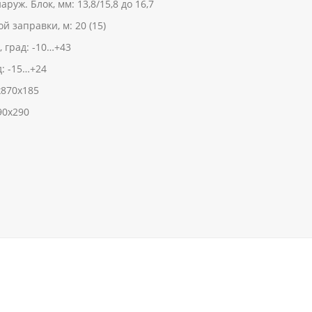
руж. Блок, мм: 13,8/15,8 до 16,7
 заправки, м: 20 (15)
 град: -10…+43
: -15…+24
х870х185
90х290