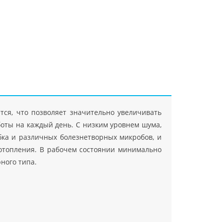
"Джасткрафт"
Farlanos Enterprizes
ООО
ЗАО"Руск
PHP
">
Код PHP
">
"МидасМеталлАрт"
PHP
">
Код PHP
">
тся, что позволяет значительно увеличивать
оты на каждый день. С низким уровнем шума,
бка и различных болезнетворных микробов, и
и отопления. В рабочем состоянии минимально
ного типа.