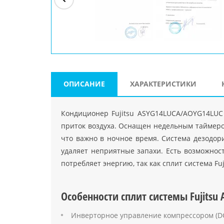
ри"
ООО "Джасткрафт"
Farlanos Enterprizes
ООО
Код PHP
">
Код PHP
">
"МидасМеталлАрт"
Код PHP
">
ОПИСАНИЕ
ХАРАКТЕРИСТИКИ
Кондиционер Fujitsu ASYG14LUCA/AOYG14LUC 
приток воздуха. Оснащен недельным таймеро
что важно в ночное время. Система дезодор
удаляет неприятные запахи. Есть возможност
потребляет энергию, так как сплит система 
Особенности сплит системы Fujitsu
Инверторное управление компрессором (D