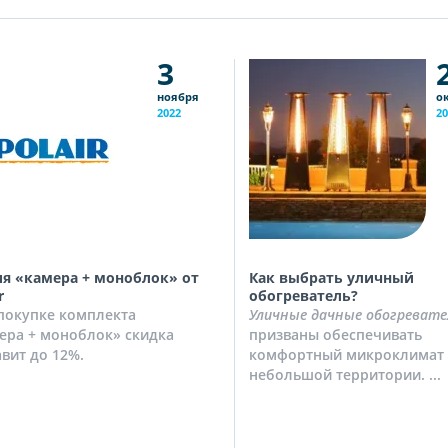
3
ноября
о
2022
20
я «камера + моноблок» от
Как выбрать уличный
r
обогреватель?
покупке комплекта
Уличные дачные обогревате
ера + моноблок» скидка
призваны обеспечивать
авит до 12%.
комфортный микроклимат 
небольшой территории. ...