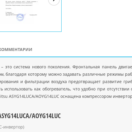
ЗАО"Рускон"
Код
ООО DigitalAgency
ЧПТУП "Делорри"
ООО 
PHP
">
Код PHP
">
Код PHP
">
Код 
КОММЕНТАРИИ
– это система нового поколения. Фронтальная панель двигае
м, благодаря которому можно задавать различные режимы раб
ирования и фильтрации воздуха предотвращает развитие гри
ь использовать как обогреватель, что удобно при отсутстви
Fujitsu ASYG14LUCA/AOYG14LUC оснащена компрессором инвертор
 ASYG14LUCA/AOYG14LUC
C-инвертор)