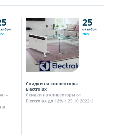
25
25
ктября
октября
22
2022
Скидки на конвекторы
Скидки на
Electrolux
Скидки на
ли
–
Скидки на конвекторы от
до
10%
с 2
Electrolux
до 12%
с 25.10 2022г.!
Посмотрет
на