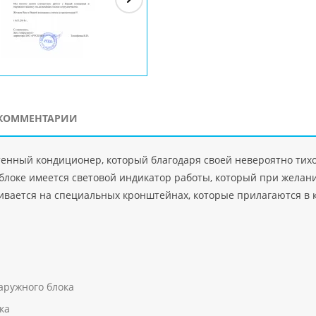
ЗАО"Рускон"
Код
ООО DigitalAgency
ЧПТУП "Делорри"
ООО 
PHP
">
Код PHP
">
Код PHP
">
Код 
КОММЕНТАРИИ
тенный кондиционер, который благодаря своей невероятно тихо
 блоке имеется световой индикатор работы, который при желан
ивается на специальных кронштейнах, которые прилагаются в 
аружного блока
ка