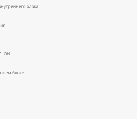
внутреннего блока
ния
T ION
ннем блоке