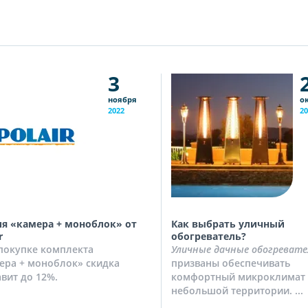
3
ноября
о
2022
20
я «камера + моноблок» от
Как выбрать уличный
r
обогреватель?
покупке комплекта
Уличные дачные обогревате
ера + моноблок» скидка
призваны обеспечивать
авит до 12%.
комфортный микроклимат 
небольшой территории. ...