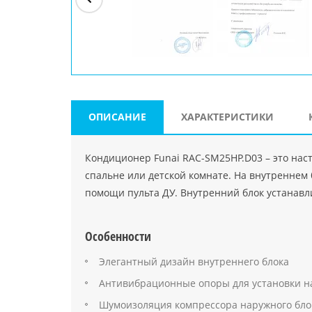
ри"
ООО "Джасткрафт"
Farlanos Enterprizes
ООО
Код PHP
">
Код PHP
">
"МидасМеталлАрт"
Код PHP
">
ОПИСАНИЕ
ХАРАКТЕРИСТИКИ
Кондиционер Funai RAC-SM25HP.D03 – это нас
спальне или детской комнате. На внутреннем
помощи пульта ДУ. Внутренний блок устанавл
Особенности
Элегантный дизайн внутреннего блока
Антивибрационные опоры для установки н
Шумоизоляция компрессора наружного бло