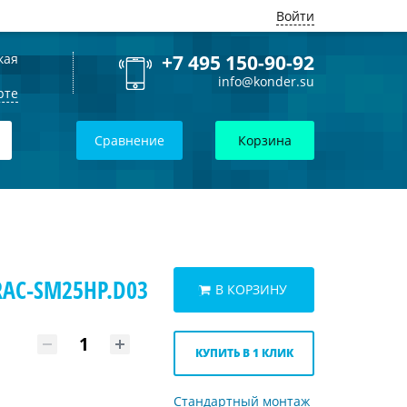
Войти
кая
+7 495 150-90-92
info@konder.su
рте
Сравнение
Корзина
RAC-SM25HP.D03
В КОРЗИНУ
КУПИТЬ В 1 КЛИК
Стандартный монтаж