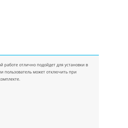
"Джасткрафт"
Farlanos Enterprizes
ООО
ЗАО"Руск
PHP
">
Код PHP
">
"МидасМеталлАрт"
PHP
">
Код PHP
">
й работе отлично подойдет для установки в
ии пользователь может отключить при
комплекте.