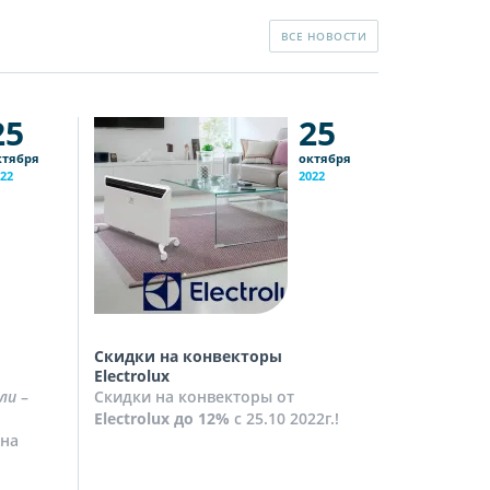
ВСЕ НОВОСТИ
25
25
ктября
октября
22
2022
Скидки на конвекторы
Скидки на
Electrolux
Скидки на
ли
–
Скидки на конвекторы от
до
10%
с 2
Electrolux
до 12%
с 25.10 2022г.!
Посмотрет
на