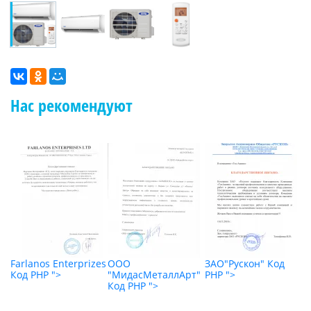
Нас рекомендуют
"
Farlanos Enterprizes
ООО
ЗАО"Рускон"
Код
О
Код PHP
">
"МидасМеталлАрт"
PHP
">
К
Код PHP
">