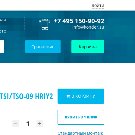
Войти
кая
+7 495 150-90-92
info@konder.su
рте
Сравнение
Корзина
SI/TSO-09 HRIY2
В КОРЗИНУ
КУПИТЬ В 1 КЛИК
Стандартный монтаж