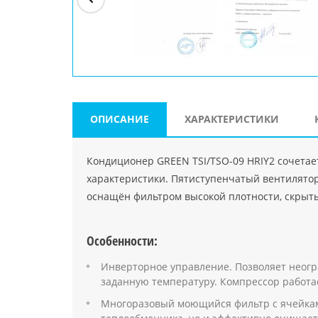
ри"
ООО "Джасткрафт"
Farlanos Enterprizes
ООО
Код PHP
">
Код PHP
">
"МидасМеталлАрт"
Код PHP
">
ОПИСАНИЕ
ХАРАКТЕРИСТИКИ
Кондиционер GREEN TSI/TSO-09 HRIY2 сочетае
характеристики. Пятиступенчатый вентилято
оснащён фильтром высокой плотности, скрыты
Особенности:
Инверторное управление. Позволяет неогр
заданную температуру. Компрессор работае
Многоразовый моющийся фильтр с ячейкам