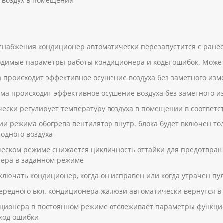
 воздух в помещении
оснабжения кондиционер автоматически перезапустится с ран
одимые параметры работы кондиционера и коды ошибок. Может
 происходит эффективное осушение воздуха без заметного из
а происходит эффективное осушение воздуха без заметного 
чески регулирует температуру воздуха в помещении в соответ
ии режима обогрева вентилятор внутр. блока будет включен то
одного воздуха
ческом режиме снижается цикличность оттайки для предотвра
нера в заданном режиме
лючать кондиционер, когда он исправен или когда утрачен пу
редного вкл. кондиционера жалюзи автоматически вернутся в
иционера в постоянном режиме отслеживает параметры функцио
 код ошибки