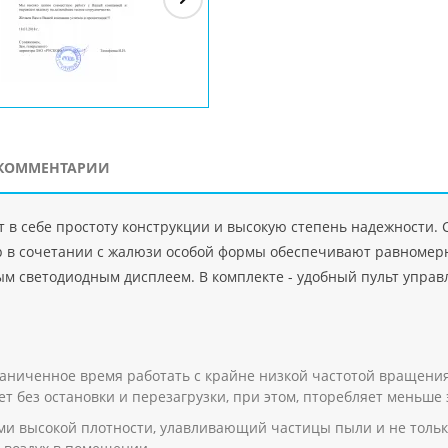
ЗАО"Рускон"
Код
ООО DigitalAgency
ЧПТУП "Делорри"
ООО 
PHP
">
Код PHP
">
Код PHP
">
Код 
КОММЕНТАРИИ
т в себе простоту конструкции и высокую степень надежности
р в сочетании с жалюзи особой формы обеспечивают равномерн
м светодиодным дисплеем. В комплекте - удобный пульт управл
аниченное время работать с крайне низкой частотой вращени
т без остановки и перезагрузки, при этом, пторебляет меньше
и высокой плотности, улавливающий частицы пыли и не толь