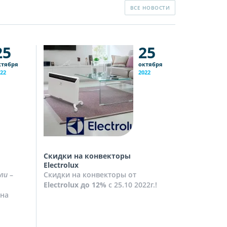
ВСЕ НОВОСТИ
25
25
ктября
октября
22
2022
Скидки на конвекторы
Скидки на
Electrolux
Скидки на
ли
–
Скидки на конвекторы от
до
10%
с 2
Electrolux
до 12%
с 25.10 2022г.!
Посмотрет
на