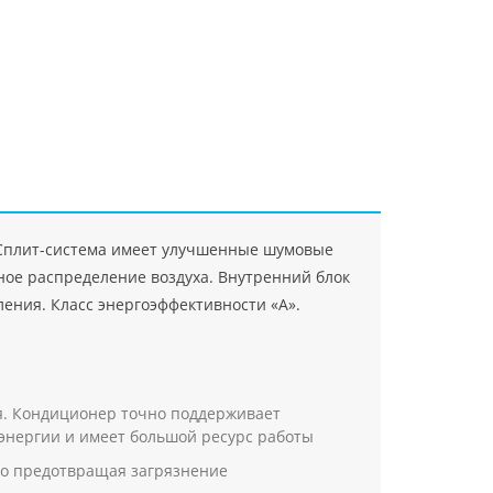
"Джасткрафт"
Farlanos Enterprizes
ООО
ЗАО"Руск
PHP
">
Код PHP
">
"МидасМеталлАрт"
PHP
">
Код PHP
">
. Сплит-система имеет улучшенные шумовые
ое распределение воздуха. Внутренний блок
ения. Класс энергоэффективности «А».
я. Кондиционер точно поддерживает
 энергии и имеет большой ресурс работы
ко предотвращая загрязнение