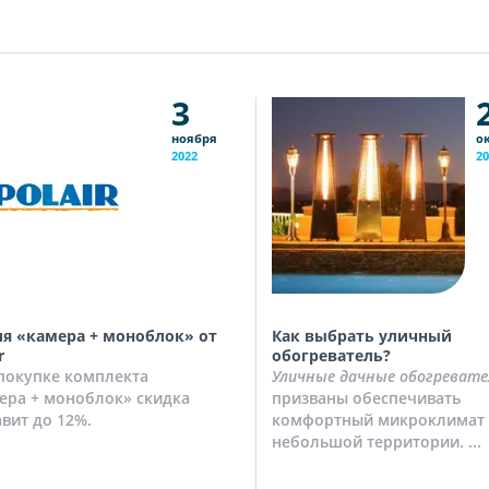
3
ноября
о
2022
20
я «камера + моноблок» от
Как выбрать уличный
r
обогреватель?
покупке комплекта
Уличные дачные обогревате
ера + моноблок» скидка
призваны обеспечивать
авит до 12%.
комфортный микроклимат 
небольшой территории. ...