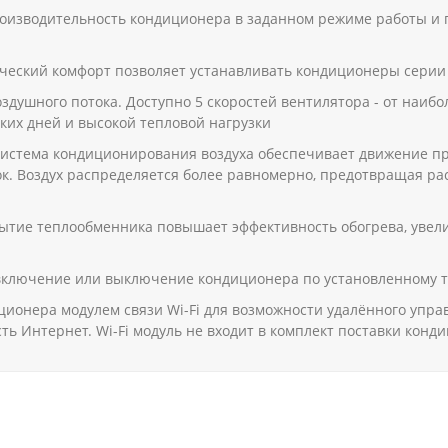
оизводительность кондиционера в заданном режиме работы и 
еский комфорт позволяет устанавливать кондиционеры серии T
здушного потока. Доступно 5 скоростей вентилятора - от наиб
рких дней и высокой тепловой нагрузки
стема кондиционирования воздуха обеспечивает движение прохл
. Воздух распределяется более равномерно, предотвращая ра
рытие теплообменника повышает эффективность обогрева, увел
овключение или выключение кондиционера по установленному т
ионера модулем связи Wi-Fi для возможности удалённого упра
есть Интернет. Wi-Fi модуль не входит в комплект поставки кон