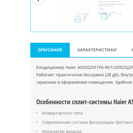
ри"
ООО "Джасткрафт"
Farlanos Enterprizes
ООО
Код PHP
">
Код PHP
">
"МидасМеталлАрт"
Код PHP
">
ОПИСАНИЕ
ХАРАКТЕРИСТИКИ
Кондиционер Haier AS50S2SF1FA-W/1U50S2SJ2FA
Работает практически бесшумно (28 дБ). Внут
гармонии в оформлении помещения. Удобное 
Особенности сплит-системы Haier A
Инверторного типа
Современная система фильтрации (фотока
Ионизатор воздуха