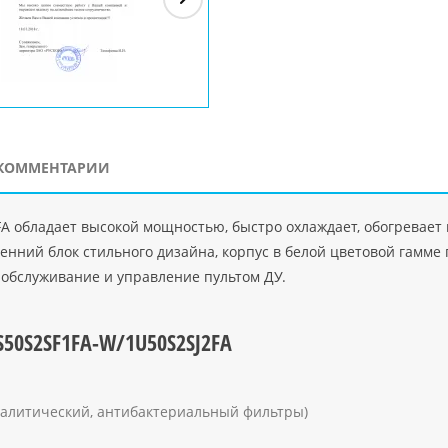
ЗАО"Рускон"
Код
ООО DigitalAgency
ЧПТУП "Делорри"
ООО 
PHP
">
Код PHP
">
Код PHP
">
Код 
КОММЕНТАРИИ
 обладает высокой мощностью, быстро охлаждает, обогревает во
ренний блок стильного дизайна, корпус в белой цветовой гамм
обслуживание и управление пультом ДУ.
S50S2SF1FA-W/1U50S2SJ2FA
талитический, антибактериальный фильтры)