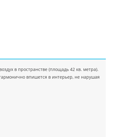
"Джасткрафт"
Farlanos Enterprizes
ООО
ЗАО"Руск
PHP
">
Код PHP
">
"МидасМеталлАрт"
PHP
">
Код PHP
">
здух в пространстве (площадь 42 кв. метра).
е гармонично впишется в интерьер, не нарушая