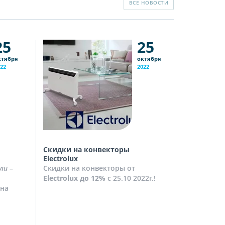
ВСЕ НОВОСТИ
25
25
ктября
октября
22
2022
Скидки на конвекторы
Скидки на
Electrolux
Скидки на
ли
–
Скидки на конвекторы от
до
10%
с 2
Electrolux
до 12%
с 25.10 2022г.!
Посмотрет
на