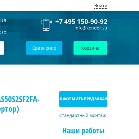
Войти
кая
+7 495 150-90-92
info@konder.su
рте
Сравнение
Корзина
S50S2SF2FA-
ОФОРМИТЬ ПРЕДЗАКАЗ
ертор)
Стандартный монтаж
Наши работы