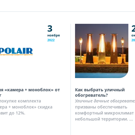
3
ноября
о
2022
20
я «камера + моноблок» от
Как выбрать уличный
r
обогреватель?
покупке комплекта
Уличные дачные обогревате
ера + моноблок» скидка
призваны обеспечивать
авит до 12%.
комфортный микроклимат 
небольшой территории. ...