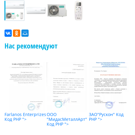
Нас рекомендуют
"
Farlanos Enterprizes
ООО
ЗАО"Рускон"
Код
О
Код PHP
">
"МидасМеталлАрт"
PHP
">
К
Код PHP
">