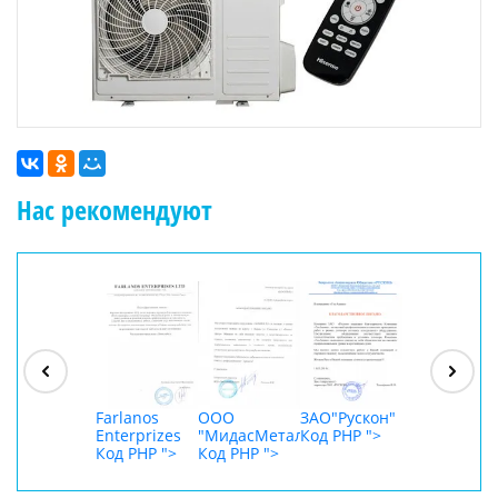
Нас рекомендуют
ООО
"Джасткрафт"
Код PHP
">
Farlanos
ООО
ЗАО"Рускон"
ООО
Enterprizes
"МидасМеталлАрт"
Код PHP
">
DigitalAgenc
Код PHP
">
Код PHP
">
Код PHP
">