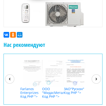
Нас рекомендуют
ООО
"Джасткрафт"
Код PHP
">
Farlanos
ООО
ЗАО"Рускон"
ООО
Enterprizes
"МидасМеталлАрт"
Код PHP
">
DigitalAgenc
Код PHP
">
Код PHP
">
Код PHP
">