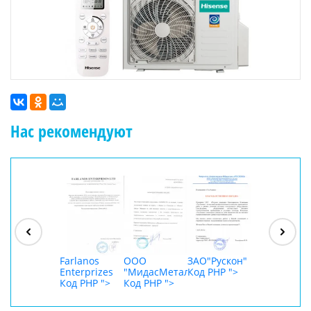
Нас рекомендуют
ООО
"Джасткрафт"
Код PHP
">
Farlanos
ООО
ЗАО"Рускон"
ООО
Enterprizes
"МидасМеталлАрт"
Код PHP
">
DigitalAgenc
Код PHP
">
Код PHP
">
Код PHP
">