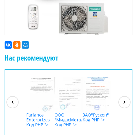
Нас рекомендуют
ООО
"Джасткрафт"
Код PHP
">
Farlanos
ООО
ЗАО"Рускон"
ООО
Enterprizes
"МидасМеталлАрт"
Код PHP
">
DigitalAgenc
Код PHP
">
Код PHP
">
Код PHP
">