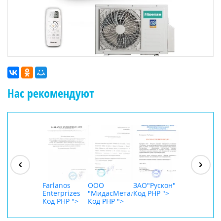
Нас рекомендуют
ООО
"Джасткрафт"
Код PHP
">
Farlanos
ООО
ЗАО"Рускон"
ООО
Enterprizes
"МидасМеталлАрт"
Код PHP
">
DigitalAgenc
Код PHP
">
Код PHP
">
Код PHP
">