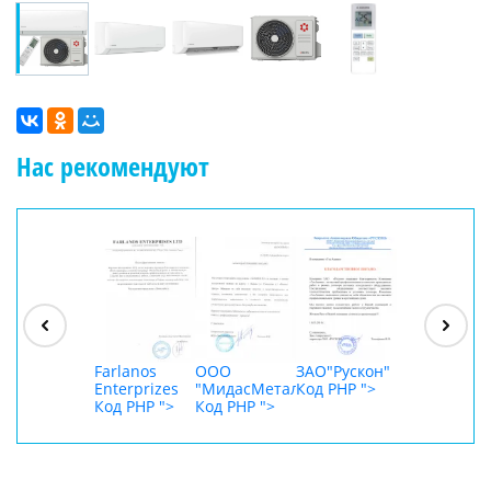
Нас рекомендуют
ООО
"Джасткрафт"
Код PHP
">
Farlanos
ООО
ЗАО"Рускон"
ООО
Enterprizes
"МидасМеталлАрт"
Код PHP
">
DigitalAgenc
Код PHP
">
Код PHP
">
Код PHP
">