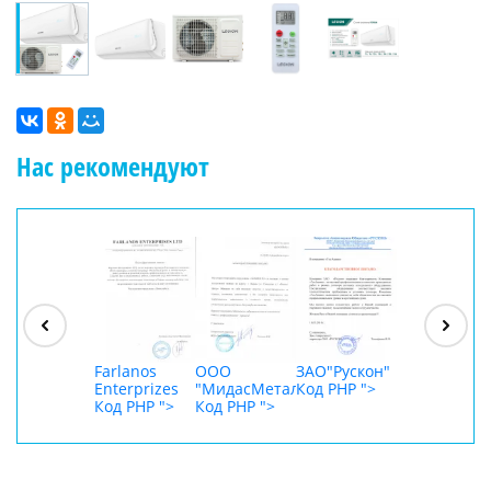
Нас рекомендуют
ООО
"Джасткрафт"
Код PHP
">
Farlanos
ООО
ЗАО"Рускон"
ООО
Enterprizes
"МидасМеталлАрт"
Код PHP
">
DigitalAgenc
Код PHP
">
Код PHP
">
Код PHP
">