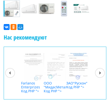
Нас рекомендуют
ООО
"Джасткрафт"
Код PHP
">
Farlanos
ООО
ЗАО"Рускон"
ООО
Enterprizes
"МидасМеталлАрт"
Код PHP
">
DigitalAgenc
Код PHP
">
Код PHP
">
Код PHP
">