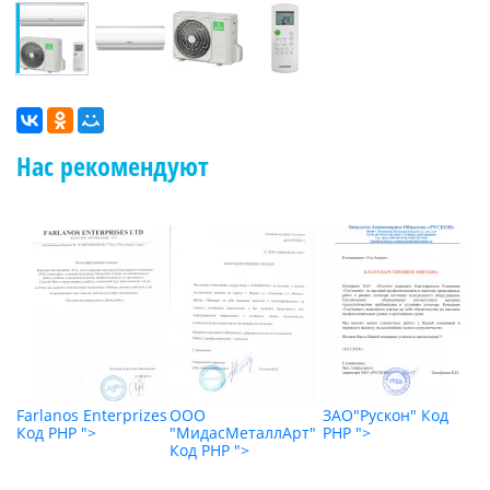
Нас рекомендуют
"
Farlanos Enterprizes
ООО
ЗАО"Рускон"
Код
О
Код PHP
">
"МидасМеталлАрт"
PHP
">
К
Код PHP
">