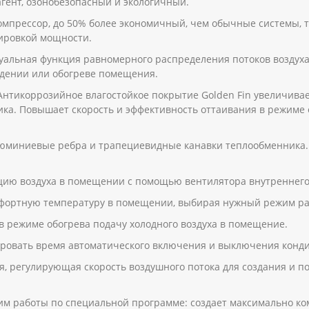
гент, озонобезопасный и экологичный.
мпрессор, до 50% более экономичный, чем обычные системы,
ировкой мощности.
туальная функция равномерного распределения потоков воздух
ждении или обогреве помещения.
Антикоррозийное влагостойкое покрытие Golden Fin увеличива
ка. Повышает скорость и эффективность оттаивания в режиме 
юминиевые ребра и трапециевидные канавки теплообменника.
цию воздуха в помещении с помощью вентилятора внутреннего 
фортную температуру в помещении, выбирая нужный режим ра
 режиме обогрева подачу холодного воздуха в помещение.
ровать время автоматического включения и выключения кондиц
ия, регулирующая скорость воздушного потока для создания и 
им работы по специальной программе: создает максимально к