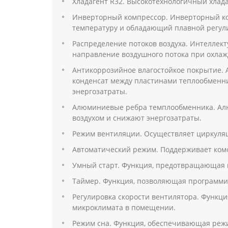
Хладагент R32. Высокотехнологичный хлада
Инверторный компрессор. Инверторный ко
температуру и обладающий плавной регул
Распределение потоков воздуха. Интеллек
направление воздушного потока при охла
Антикоррозийное влагостойкое покрытие. 
конденсат между пластинами теплообменни
энергозатраты.
Алюминиевые ребра темплообменника. Ал
воздухом и снижают энергозатраты.
Режим вентиляции. Осуществляет циркуля
Автоматический режим. Поддерживает ком
Умный старт. Функция, предотвращающая в
Таймер. Функция, позволяющая программи
Регулировка скорости вентилятора. Функц
микроклимата в помещении.
Режим сна. Функция, обеспечивающая реж