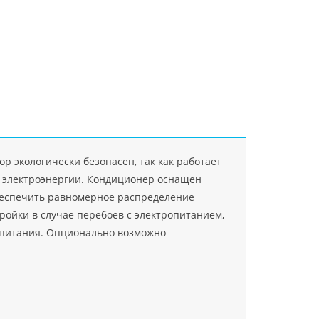
"Джасткрафт"
Farlanos Enterprizes
ООО
ЗАО"Руск
PHP
">
Код PHP
">
"МидасМеталлАрт"
PHP
">
Код PHP
">
 экологически безопасен, так как работает
д электроэнергии. Кондиционер оснащен
обеспечить равномерное распределение
ройки в случае перебоев с электропитанием,
я питания. Опционально возможно