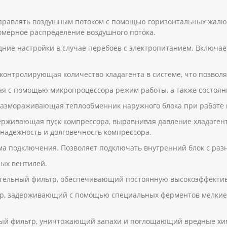
правлять воздушным потоком с помощью горизонтальных жал
омерное распределение воздушного потока.
дние настройки в случае перебоев с электропитанием. Включа
 контролирующая количество хладагента в системе, что позвол
я с помощью микропроцессора режим работы, а также состоян
размораживающая теплообменник наружного блока при работе 
держивающая пуск компрессора, выравнивая давление хладагент
 надежность и долговечность компрессора.
ма подключения. Позволяет подключать внутренний блок с раз
ых вентилей.
ительный фильтр, обеспечивающий постоянную высокоэффективн
тр, задерживающий с помощью специальных ферментов мелкие
ный фильтр, уничтожающий запахи и поглощающий вредные х