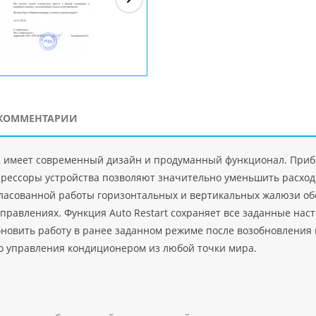
ЗАО"Рускон"
Код
ООО DigitalAgency
ЧПТУП "Делорри"
ООО 
PHP
">
Код PHP
">
Код PHP
">
Код 
КОММЕНТАРИИ
 имеет современный дизайн и продуманный функционал. Прибор
прессоры устройства позволяют значительно уменьшить расхо
огласованной работы горизонтальных и вертикальных жалюзи 
правлениях. Функция Auto Restart сохраняет все заданные наст
бновить работу в ранее заданном режиме после возобновлени
о управления кондиционером из любой точки мира.