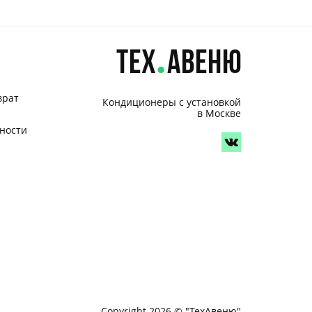
врат
Кондиционеры с установкой
в Москве
ности
Copyright 2026 © "ТехАвеню"