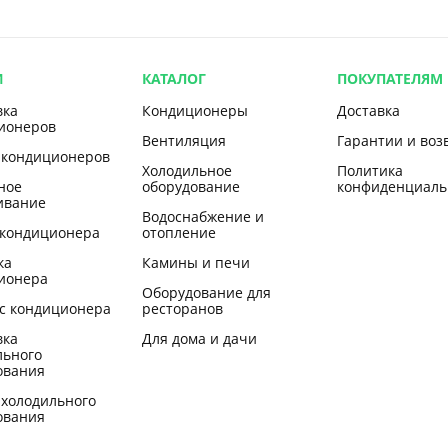
И
КАТАЛОГ
ПОКУПАТЕЛЯМ
вка
Кондиционеры
Доставка
ионеров
Вентиляция
Гарантии и воз
 кондиционеров
Холодильное
Политика
ное
оборудование
конфиденциаль
ивание
Водоснабжение и
 кондиционера
отопление
ка
Камины и печи
ионера
Оборудование для
с кондиционера
ресторанов
вка
Для дома и дачи
льного
ования
 холодильного
ования