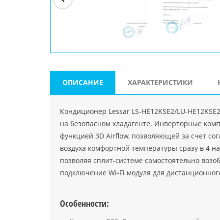
ри"
ООО "Джасткрафт"
Farlanos Enterprizes
ООО
Код PHP
">
Код PHP
">
"МидасМеталлАрт"
Код PHP
">
ОПИСАНИЕ
ХАРАКТЕРИСТИКИ
Кондиционер Lessar LS-HE12KSE2/LU-HE12KSE2
на безопасном хладагенте. Инверторные ком
функцией 3D Airflow, позволяющей за счет с
воздуха комфортной температуры сразу в 4 на
позволяя сплит-системе самостоятельно возо
подключение Wi-Fi модуля для дистанционног
Особенности: