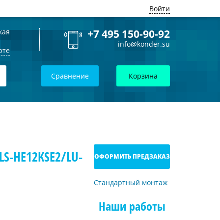
Войти
кая
+7 495 150-90-92
info@konder.su
рте
Сравнение
Корзина
LS-HE12KSE2/LU-
ОФОРМИТЬ ПРЕДЗАКАЗ
Стандартный монтаж
Наши работы