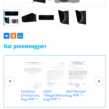
Нас рекомендуют
ООО
"Джасткрафт"
Код PHP
">
Farlanos
ООО
ЗАО"Рускон"
ООО
Enterprizes
"МидасМеталлАрт"
Код PHP
">
DigitalAgenc
Код PHP
">
Код PHP
">
Код PHP
">